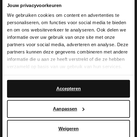
Braune Lackleder-Handtasche mit
Jouw privacyvoorkeuren
We gebruiken cookies om content en advertenties te
Krokomuster der Marke Manfield. Die
personaliseren, om functies voor social media te bieden
Tasche misst 22x16x10 cm (BxHxT) und
×
en om ons websiteverkeer te analyseren. Ook delen we
View this website in English?
informatie over uw gebruik van onze site met onze
wird mit einem Reißverschluss
partners voor social media, adverteren en analyse. Deze
It looks like your language isn't Dutch. Would
geschlossen. Als Lederpflege empfehlen
partners kunnen deze gegevens combineren met andere
you like to switch to English?
informatie die u aan ze heeft verstrekt of die ze hebben
wir das Carbon Pro-Spray von Collonil.
verzameld op basis van uw gebruik van hun services.
Yes, switch to
No, stay in Dutch
English
Accepteren
Produktdetails
Aanpassen
Lieferung & Rücksendung
Weigeren