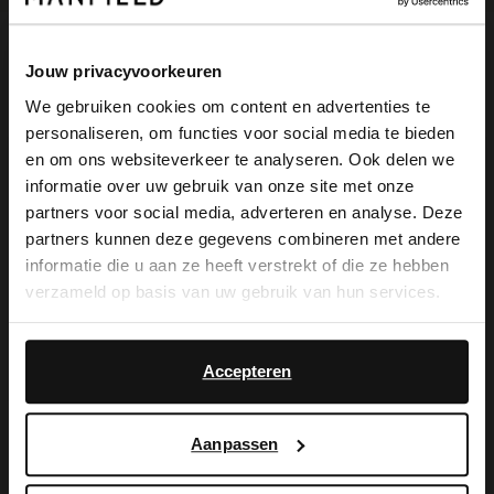
Produktbeschreibung
Jouw privacyvoorkeuren
We gebruiken cookies om content en advertenties te
personaliseren, om functies voor social media te bieden
×
en om ons websiteverkeer te analyseren. Ook delen we
Braune Leder-Loafer der Marke Manfield.
View this website in English?
informatie over uw gebruik van onze site met onze
Die Slipper haben einen 3 cm hohen
partners voor social media, adverteren en analyse. Deze
It looks like your language isn't Dutch. Would
partners kunnen deze gegevens combineren met andere
Absatz und eine runde Kappe. Als
you like to switch to English?
informatie die u aan ze heeft verstrekt of die ze hebben
Lederpflege empfehlen wir das Carbon
verzameld op basis van uw gebruik van hun services.
Yes, switch to
Pro-Spray von Collonil.
No, stay in Dutch
English
Accepteren
Produktdetails
Aanpassen