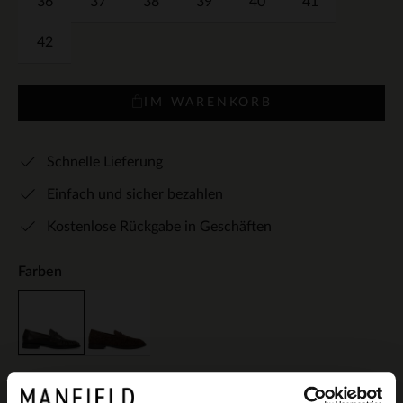
36
37
38
39
40
41
42
IM WARENKORB
Schnelle Lieferung
Einfach und sicher bezahlen
Kostenlose Rückgabe in Geschäften
Farben