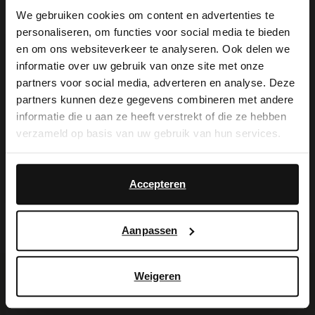
We gebruiken cookies om content en advertenties te
Manfield. Die Sneaker haben eine
personaliseren, om functies voor social media te bieden
×
herausnehmbare Innensohle. Als
en om ons websiteverkeer te analyseren. Ook delen we
View this website in English?
informatie over uw gebruik van onze site met onze
Lederpflege empfehlen wir das
partners voor social media, adverteren en analyse. Deze
It looks like your language isn't Dutch. Would
transparente Veloursleder-/Nubuk-Spray.
partners kunnen deze gegevens combineren met andere
you like to switch to English?
informatie die u aan ze heeft verstrekt of die ze hebben
verzameld op basis van uw gebruik van hun services.
Yes, switch to
No, stay in Dutch
English
Produktdetails
Accepteren
Lieferung & Rücksendung
Aanpassen
Weigeren
Ich suche es für Sie