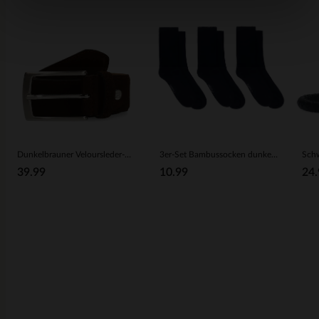
Dunkelbrauner Veloursleder-Gürtel
3er-Set Bambussocken dunkelblau
39.99
10.99
24.