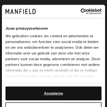
Produktbeschreibung
Jouw privacyvoorkeuren
Braune Veloursleder-Stiefel der Marke
We gebruiken cookies om content en advertenties te
personaliseren, om functies voor social media te bieden
Manfield. Die Stiefel haben einen 6 cm
×
en om ons websiteverkeer te analyseren. Ook delen we
View this website in English?
hohen Absatz und einen Reißverschluss
informatie over uw gebruik van onze site met onze
partners voor social media, adverteren en analyse. Deze
am Schaft. Bei einem Modell in Größe 37
It looks like your language isn't Dutch. Would
partners kunnen deze gegevens combineren met andere
you like to switch to English?
beträgt die Schafthöhe 22 cm und der
informatie die u aan ze heeft verstrekt of die ze hebben
verzameld op basis van uw gebruik van hun services.
Schaftumfang 40 cm. Als Lederpflege
Yes, switch to
No, stay in Dutch
empfehlen wir das transparente
English
Accepteren
Veloursleder-/Nubuk-Spray.