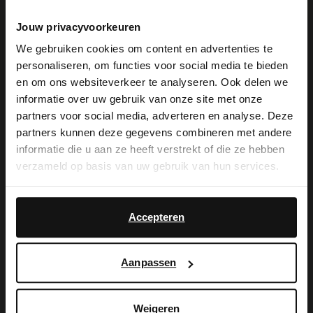
Jouw privacyvoorkeuren
We gebruiken cookies om content en advertenties te
personaliseren, om functies voor social media te bieden
×
en om ons websiteverkeer te analyseren. Ook delen we
View this website in English?
informatie over uw gebruik van onze site met onze
partners voor social media, adverteren en analyse. Deze
It looks like your language isn't Dutch. Would
partners kunnen deze gegevens combineren met andere
Produktbeschreibung
you like to switch to English?
informatie die u aan ze heeft verstrekt of die ze hebben
verzameld op basis van uw gebruik van hun services.
Yes, switch to
No, stay in Dutch
Braunes Herrenarmband in Flecht-Optik
English
Accepteren
der Marke Manfield. Das Armband ist aus
Leder gearbeitet, hat eine Länge von 22
Aanpassen
cm und ist mit einem silberfarbenen
Mittelstück versehen. Pflegen Sie das
Weigeren