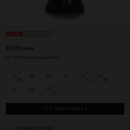
- 40%
-10% EXTRA
83.99
139.98
Inkl. 19% MwSt zzgl. Versandkosten
35
36
37
38
39
40
41
42
43
IM WARENKORB
Schnelle Lieferung