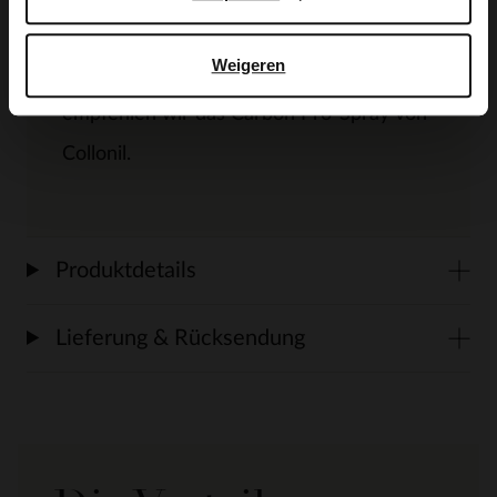
Der kleine Absatz der Stiefeletten hat
Weigeren
eine Höhe von 2 cm. Als Schuhpflege
empfehlen wir das Carbon Pro-Spray von
Collonil.
Produktdetails
Lieferung & Rücksendung