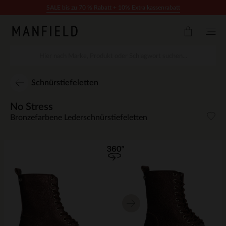
Zum Inhalt springen
SALE bis zu 70 % Rabatt + 10% Extra kassenrabatt
Schnürstiefeletten
No Stress
Bronzefarbene Lederschnürstiefeletten