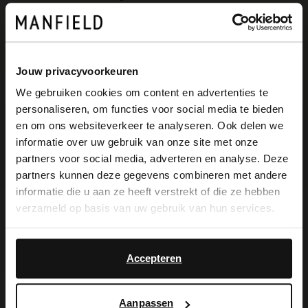
Einfach und sicher bezahlen
Kostenlose Rückgabe in Geschäften
Jouw privacyvoorkeuren
Farben
We gebruiken cookies om content en advertenties te
personaliseren, om functies voor social media te bieden
×
en om ons websiteverkeer te analyseren. Ook delen we
View this website in English?
informatie over uw gebruik van onze site met onze
partners voor social media, adverteren en analyse. Deze
It looks like your language isn't Dutch. Would
partners kunnen deze gegevens combineren met andere
you like to switch to English?
informatie die u aan ze heeft verstrekt of die ze hebben
verzameld op basis van uw gebruik van hun services.
Produktbeschreibung
Yes, switch to
No, stay in Dutch
English
Accepteren
Bronzefarbene Lederschnürstiefeletten
Aanpassen
mit Reißverschluss der Marke No Stress.