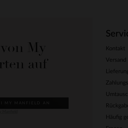
Servi
e von My
Kontakt
rten auf
Versand
Lieferun
Zahlung
Umtausc
EI MY MANFIELD AN
Rückgab
 Manfield
Häufig ge