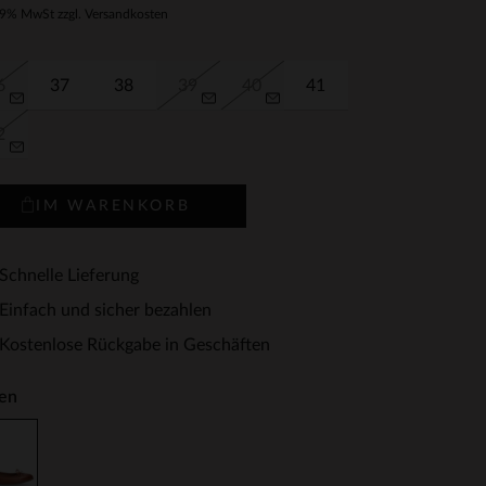
19% MwSt zzgl. Versandkosten
6
37
38
39
40
41
2
IM WARENKORB
Schnelle Lieferung
Einfach und sicher bezahlen
Kostenlose Rückgabe in Geschäften
en