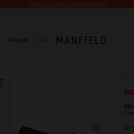
SALE bis zu 70 % Rabatt + 10% Extra kassenrabatt
Giftguide
Sale
- 4
No
Cogn
47.