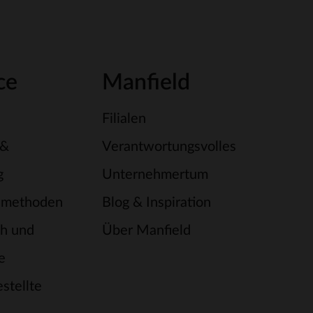
ce
Manfield
Filialen
 &
Verantwortungsvolles
g
Unternehmertum
smethoden
Blog & Inspiration
h und
Über Manfield
e
stellte