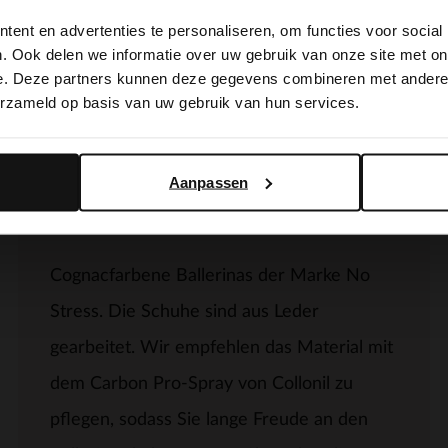
ent en advertenties te personaliseren, om functies voor social
It looks like your language isn't Dutch. Would you like to
. Ook delen we informatie over uw gebruik van onze site met on
switch to English?
e. Deze partners kunnen deze gegevens combineren met andere i
erzameld op basis van uw gebruik van hun services.
Yes, switch to English
No, stay in Dutch
Aanpassen
Produktbeschreibung
Cognacfarbene Ballerinas der Marke No
Stress. Die Schuhe sind aus Leder
gearbeitet. Wir empfehlen das Material mit
dem Carbon Pro-Spray von Collonil zu
pflegen, sodass Sie lange Freude an den