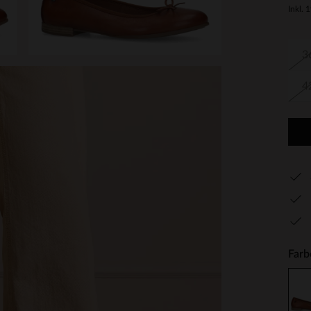
Inkl. 
3
4
Farb