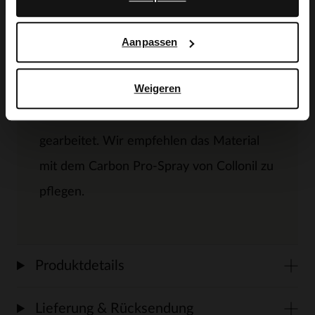
Produktbeschreibung
Aanpassen
Weigeren
Cognacfarbene Schnürschuhe der Marke
Manfield. Die Schuhe sind aus Leder
gearbeitet. Wir empfehlen das Material
mit dem Carbon Pro-Spray von Collonil zu
pflegen.
Produktdetails
Lieferung & Rücksendung