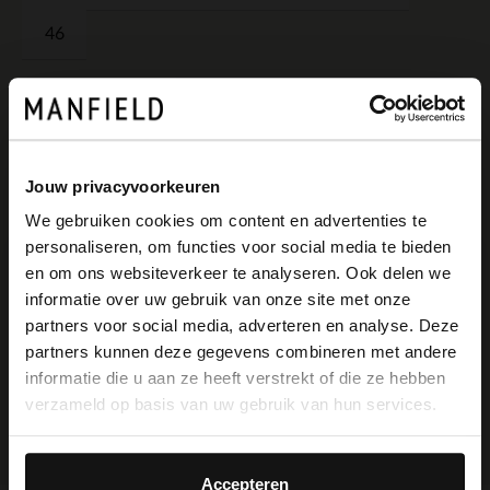
46
IM WARENKORB
Schnelle Lieferung
Jouw privacyvoorkeuren
Einfach und sicher bezahlen
We gebruiken cookies om content en advertenties te
personaliseren, om functies voor social media te bieden
Kostenlose Rückgabe in Geschäften
×
en om ons websiteverkeer te analyseren. Ook delen we
View this website in English?
informatie over uw gebruik van onze site met onze
Farben
partners voor social media, adverteren en analyse. Deze
It looks like your language isn't Dutch. Would
partners kunnen deze gegevens combineren met andere
you like to switch to English?
informatie die u aan ze heeft verstrekt of die ze hebben
verzameld op basis van uw gebruik van hun services.
Yes, switch to
No, stay in Dutch
English
Accepteren