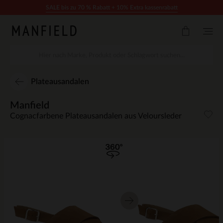
Zum Inhalt springen
SALE bis zu 70 % Rabatt + 10% Extra kassenrabatt
Plateausandalen
Manfield
Cognacfarbene Plateausandalen aus Veloursleder