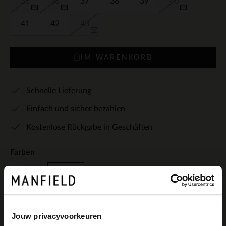
35
36
37
38
39
40
41
42
43
IM WARENKORB
Schnelle Lieferung
Einfach und sicher bezahlen
Kostenlose Rückgabe in Geschäften
Farben
Jouw privacyvoorkeuren