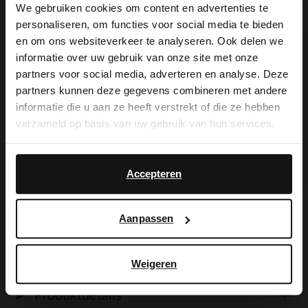
We gebruiken cookies om content en advertenties te
personaliseren, om functies voor social media te bieden
×
en om ons websiteverkeer te analyseren. Ook delen we
Produktbeschreibung
View this website in English?
informatie over uw gebruik van onze site met onze
partners voor social media, adverteren en analyse. Deze
It looks like your language isn't Dutch. Would
partners kunnen deze gegevens combineren met andere
you like to switch to English?
Cognacfarbene Veloursleder-Sandalen
informatie die u aan ze heeft verstrekt of die ze hebben
verzameld op basis van uw gebruik van hun services.
der Marke Manfield. Die Flats haben eine
Yes, switch to
No, stay in Dutch
3 cm dicke Plateausohle und werden mit
English
Accepteren
einer Schnalle geschlossen. Als
Schuhpflege empfehlen wir das
Aanpassen
transparente Veloursleder-/Nubuk-Spray.
Weigeren
Produktdetails