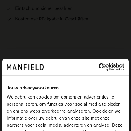
Einfach und sicher bezahlen
Kostenlose Rückgabe in Geschäften
Produktbeschreibung
Jouw privacyvoorkeuren
Cognacfarbene Schnürboots der Marke
We gebruiken cookies om content en advertenties te
Van Lier. Die Boots haben blaue
personaliseren, om functies voor social media te bieden
×
Schnürsenkel und ein Markenemblem auf
en om ons websiteverkeer te analyseren. Ook delen we
View this website in English?
informatie over uw gebruik van onze site met onze
der Lasche. Die Schuhe sind aus
partners voor social media, adverteren en analyse. Deze
It looks like your language isn't Dutch. Would
Veloursleder gearbeitet. Wir empfehlen