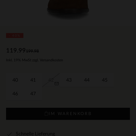
- 40%
119.99
199.98
Inkl. 19% MwSt zzgl. Versandkosten
40
41
42
43
44
45
46
47
IM WARENKORB
Schnelle Lieferung