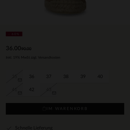
- 60%
36.00
90.00
Inkl. 19% MwSt zzgl. Versandkosten
35
36
37
38
39
40
41
42
43
IM WARENKORB
Schnelle Lieferung