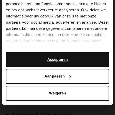
personaliseren, om functies voor social media te bieden
sich großer Beliebtheit, da sie sich leicht
×
en om ons websiteverkeer te analyseren. Ook delen we
View this website in English?
informatie over uw gebruik van onze site met onze
an- und ausziehen lassen, sich bequem
partners voor social media, adverteren en analyse. Deze
It looks like your language isn't Dutch. Would
laufen und noch dazu besonders stylish
partners kunnen deze gegevens combineren met andere
you like to switch to English?
informatie die u aan ze heeft verstrekt of die ze hebben
sind. Diese Espadrilles sind aus
verzameld op basis van uw gebruik van hun services.
Veloursleder gearbeitet. Wir empfehlen
Yes, switch to
No, stay in Dutch
English
das Material mit dem transparenten
Accepteren
Veloursleder-/Nubukleder-Spray zu
pflegen.
Aanpassen
Weigeren
Produktdetails