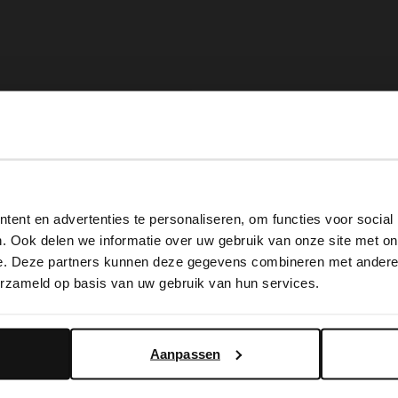
View this website in English?
ent en advertenties te personaliseren, om functies voor social
It looks like your language isn't Dutch. Would you like to
. Ook delen we informatie over uw gebruik van onze site met on
switch to English?
e. Deze partners kunnen deze gegevens combineren met andere i
erzameld op basis van uw gebruik van hun services.
Yes, switch to English
No, stay in Dutch
Aanpassen
ield
int-Gürtel in Fell-Optik