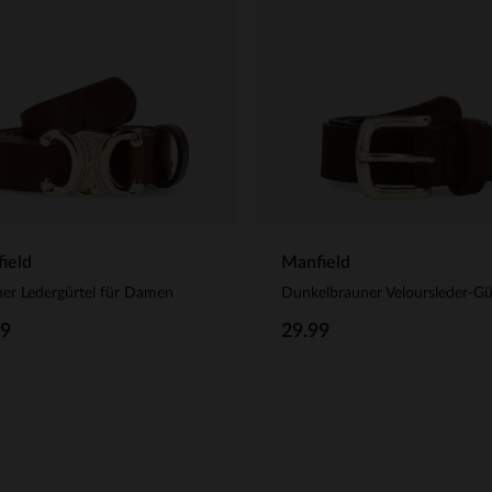
ield
Manfield
er Ledergürtel für Damen
Dunkelbrauner Veloursleder-Gü
99
29.99