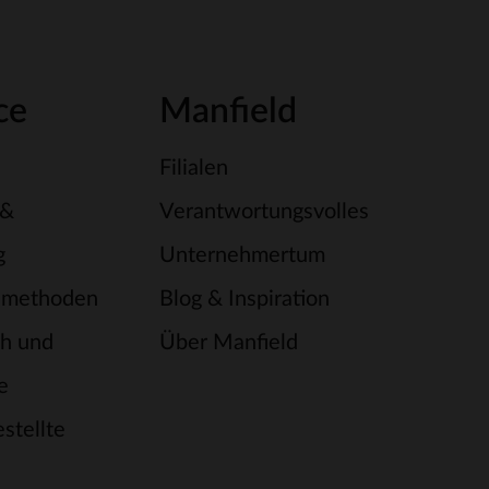
ce
Manfield
Filialen
 &
Verantwortungsvolles
g
Unternehmertum
smethoden
Blog & Inspiration
h und
Über Manfield
e
stellte