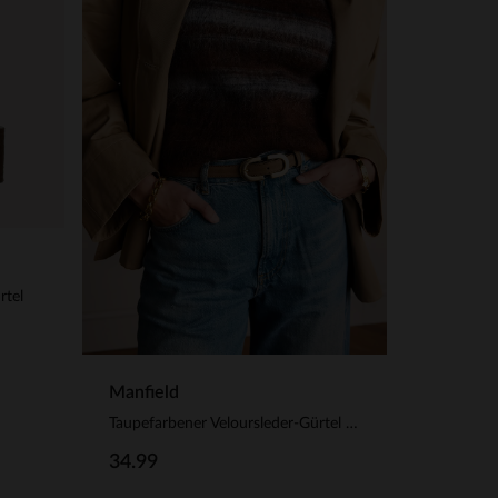
rtel
Manfield
Taupefarbener Veloursleder-Gürtel mit goldfarbener Kette
34.99