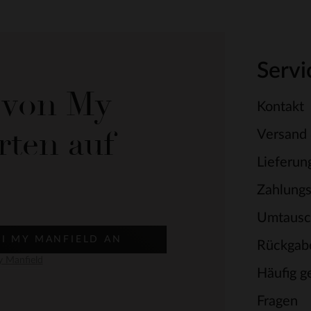
Servi
e von My
Kontakt
rten auf
Versand
Lieferun
Zahlung
Umtausc
EI MY MANFIELD AN
Rückgab
 Manfield
Häufig ge
Fragen