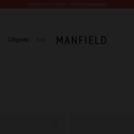
SALE bis zu 70 % Rabatt + 10% Extra kassenrabatt
Giftguide
Sale