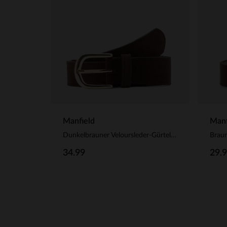
Manfield
Manf
Dunkelbrauner Veloursleder-Gürtel mit goldfarbener Schnalle
Braun
34.99
29.