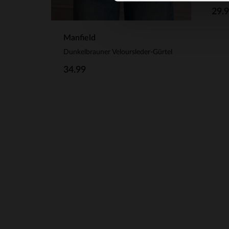
29.
Manfield
Dunkelbrauner Veloursleder-Gürtel
34.99