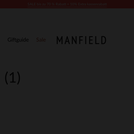
SALE bis zu 70 % Rabatt + 10% Extra kassenrabatt
Giftguide
Sale
n
(1)