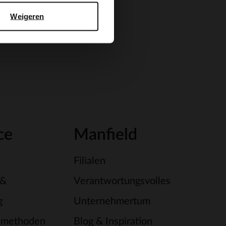
Weigeren
ce
Manfield
Filialen
 &
Verantwortungsvolles
g
Unternehmertum
smethoden
Blog & Inspiration