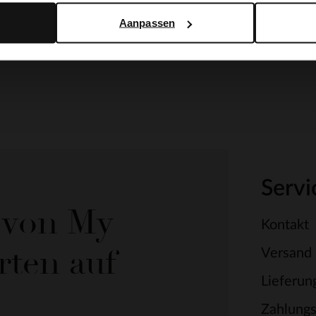
Aanpassen
Servi
e von My
Kontakt
rten auf
Versand
Lieferun
Zahlung