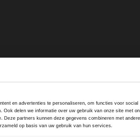
View this website in English?
ent en advertenties te personaliseren, om functies voor social
It looks like your language isn't Dutch. Would you like to
. Ook delen we informatie over uw gebruik van onze site met on
switch to English?
e. Deze partners kunnen deze gegevens combineren met andere i
erzameld op basis van uw gebruik van hun services.
Yes, switch to English
No, stay in Dutch