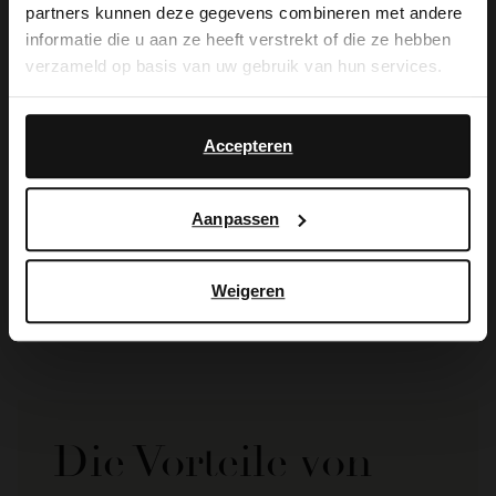
partners kunnen deze gegevens combineren met andere
you like to switch to English?
informatie die u aan ze heeft verstrekt of die ze hebben
verzameld op basis van uw gebruik van hun services.
Yes, switch to
No, stay in Dutch
English
Accepteren
Manfield
Aanpassen
Schwarze Veloursleder-Espadrilles
53.99
89.98
Weigeren
Die Vorteile von