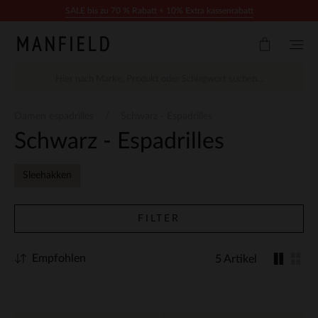
Zum Inhalt springen
SALE bis zu 70 % Rabatt + 10% Extra kassenrabatt
Damen espadrilles
Schwarz - Espadrilles
Schwarz - Espadrilles
Sleehakken
FILTER
Empfohlen
5 Artikel