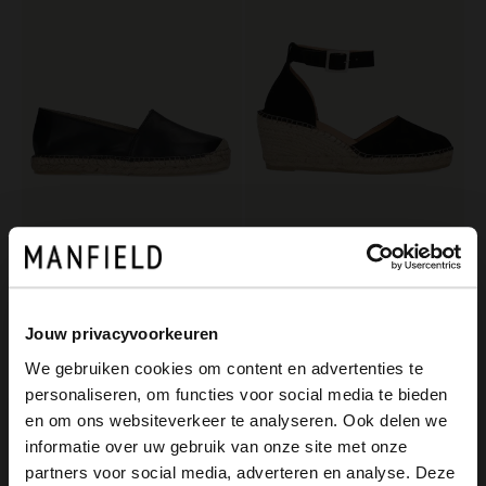
Manfield
Manfield
Schwarze Leder-Espadrilles
Schwarze Keilsandaletten aus Veloursleder
62.99
79.99
89.99
99.99
Jouw privacyvoorkeuren
We gebruiken cookies om content en advertenties te
-40%
personaliseren, om functies voor social media te bieden
-10% EXTRA
×
en om ons websiteverkeer te analyseren. Ook delen we
View this website in English?
informatie over uw gebruik van onze site met onze
partners voor social media, adverteren en analyse. Deze
It looks like your language isn't Dutch. Would