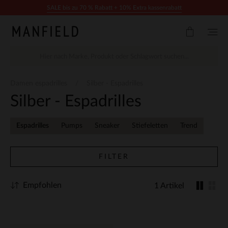
Zum Inhalt springen
SALE bis zu 70 % Rabatt + 10% Extra kassenrabatt
Damen espadrilles
Silber - Espadrilles
Silber - Espadrilles
Espadrilles
Pumps
Sneaker
Stiefeletten
Trend
FILTER
Empfohlen
1 Artikel