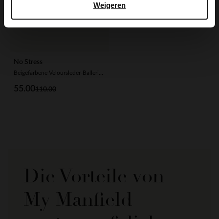
Weigeren
No Stress
Beigefarbene Veloursleder-Ballerinas
55.00
110.00
Die Vorteile von
My Manfield