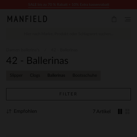
Zum Inhalt springen
SALE bis zu 70 % Rabatt + 10% Extra kassenrabatt
Damen ballerina's
42 - Ballerinas
42 - Ballerinas
Slipper
Clogs
Ballerinas
Bootsschuhe
FILTER
Empfohlen
7 Artikel