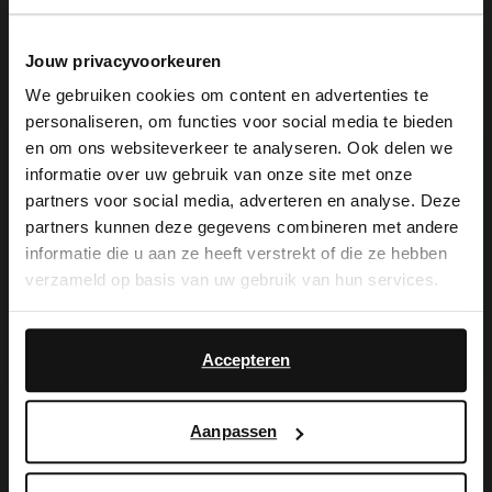
Jouw privacyvoorkeuren
We gebruiken cookies om content en advertenties te
personaliseren, om functies voor social media te bieden
×
en om ons websiteverkeer te analyseren. Ook delen we
View this website in English?
informatie over uw gebruik van onze site met onze
partners voor social media, adverteren en analyse. Deze
No Stress
Manfield
It looks like your language isn't Dutch. Would
partners kunnen deze gegevens combineren met andere
Schwarze Leder-Loafer
Schwarze Leder-Ballerinas mit Schnalle
you like to switch to English?
informatie die u aan ze heeft verstrekt of die ze hebben
65.99
119.99
109.98
verzameld op basis van uw gebruik van hun services.
Yes, switch to
No, stay in Dutch
-50%
English
Accepteren
Aanpassen