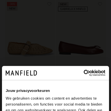
-30%
NEW
NEW
GABRIELA X MNFLD
Manfield
Manfield
Beigefarbene Raffia-Ballerinas
Bordeauxrote Leder-Ballerinas
62.99
99.99
89.99
Jouw privacyvoorkeuren
We gebruiken cookies om content en advertenties te
personaliseren, om functies voor social media te bieden
×
en om ons websiteverkeer te analyseren. Ook delen we