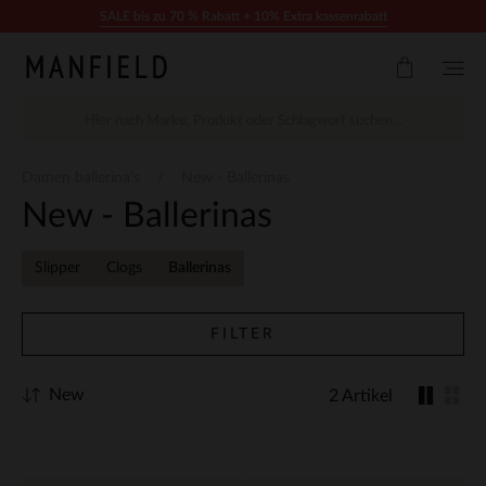
Zum Inhalt springen
SALE bis zu 70 % Rabatt + 10% Extra kassenrabatt
Damen ballerina's
New - Ballerinas
New - Ballerinas
Slipper
Clogs
Ballerinas
FILTER
New
2 Artikel