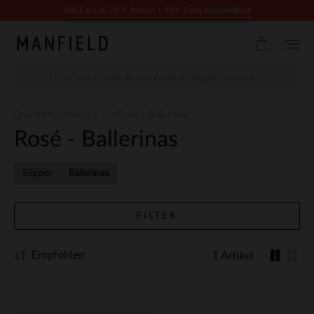
Zum Inhalt springen
SALE bis zu 70 % Rabatt + 10% Extra kassenrabatt
Damen ballerina's
Rosé - Ballerinas
Rosé - Ballerinas
Slipper
Ballerinas
FILTER
Empfohlen
1 Artikel