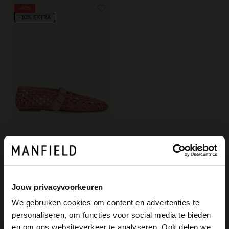
-40%
-10% EXTRA
Manfield
Rosafarbene Ballerinas in Flecht-Optik
53.99
89.98
Jouw privacyvoorkeuren
We gebruiken cookies om content en advertenties te
personaliseren, om functies voor social media te bieden
×
en om ons websiteverkeer te analyseren. Ook delen we