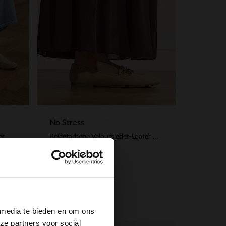
No Stress
er
Beigefarbene Veloursleder-Loafer mit goldfarbener Kette
109.99
×
 media te bieden en om ons
ze partners voor social