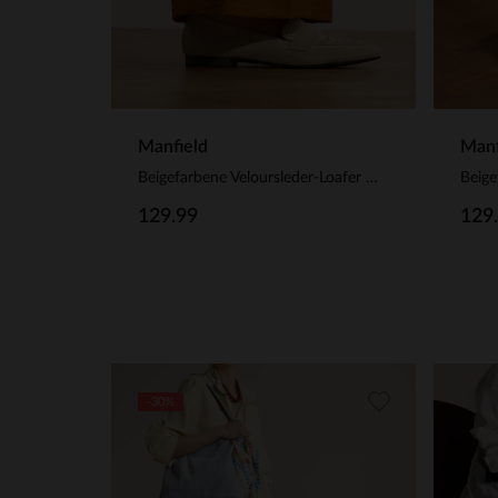
Manfield
Manf
Beigefarbene Veloursleder-Loafer mit goldfarbenen Nieten
129.99
129
-30%