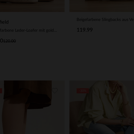
ield
119.99
Beigefarbene Leder-Loafer mit goldfarbener Kette
00
120.00
-30%