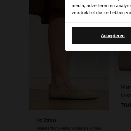
media, adverteren en analys
-50%
verstrekt of die ze hebben v
Accepteren
Manf
70.
No Stress
Beigefarbene Veloursleder-Ballerinas