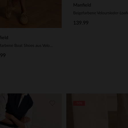
Manfield
139.99
ield
Beigefarbene Boat Shoes aus Veloursleder
.99
-50%