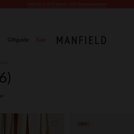
SALE bis zu 70 % Rabatt + 10% Extra kassenrabatt
Giftguide
Sale
oafer
6)
he
NEW