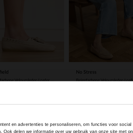
ield
No Stress
Beigefarbene Veloursleder-Loafer mit Quaste
Beigefarbene Veloursleder-Loaf
00
76.99
110.00
109.99
View this website in English?
ent en advertenties te personaliseren, om functies voor social
It looks like your language isn't Dutch. Would you like to
. Ook delen we informatie over uw gebruik van onze site met on