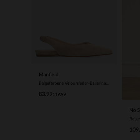
Manfield
Beigefarbene Veloursleder-Ballerinas mit Knöchelriemchen
83.99
119.99
No S
109