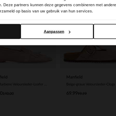
switch to English?
e. Deze partners kunnen deze gegevens combineren met andere i
-30%
erzameld op basis van uw gebruik van hun services.
Yes, switch to English
No, stay in Dutch
Aanpassen
ield
Manfield
Beigefarbene Veloursleder-Loafer mit goldfarbenen Nieten
Beige-graue Veloursleder-Clogs
00
69.99
140.00
99.99