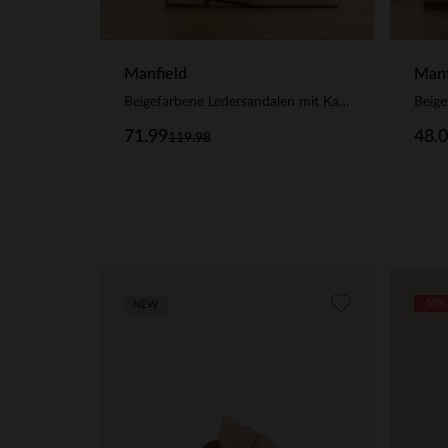
Manfield
Manf
Beigefarbene Ledersandalen mit Karo-Details
71.99
48.
119.98
-50%
NEW