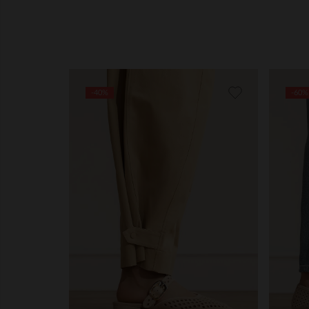
-40%
-60%