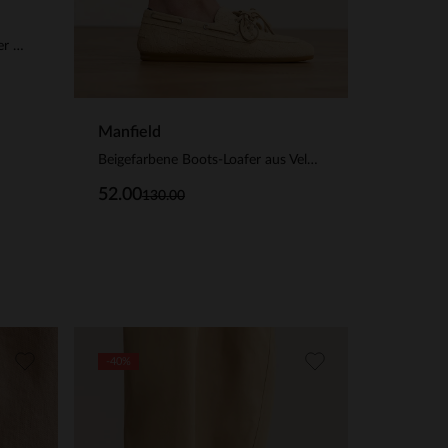
Beigefarbene Veloursleder-Loafer mit Nieten
Manfield
Beigefarbene Boots-Loafer aus Veloursleder
52.00
130.00
-40%