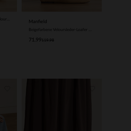
Beigefarbene Slingbacks aus Veloursleder
Manfield
Beigefarbene Veloursleder-Loafer mit Fransen
71.99
119.98