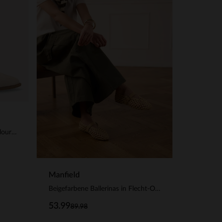
Beigefarbene Slingbacks aus Veloursleder
Manfield
Beigefarbene Ballerinas in Flecht-Optik
53.99
89.98