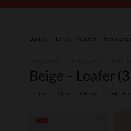
Zum Inhalt springen
Damen
Herren
Taschen
Accessoires
Damen Schuhe
Damen Loafer
Beige - L
Beige - Loafer
(3
Slipper
Clogs
Ballerinas
Bootsschu
-30%