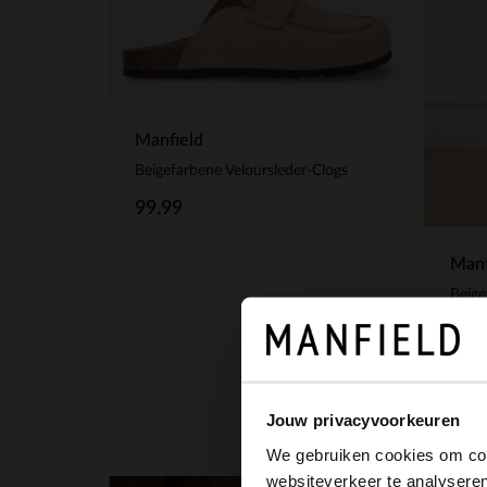
Manfield
Beigefarbene Veloursleder-Clogs
99.99
Manf
55.
Jouw privacyvoorkeuren
We gebruiken cookies om cont
websiteverkeer te analyseren