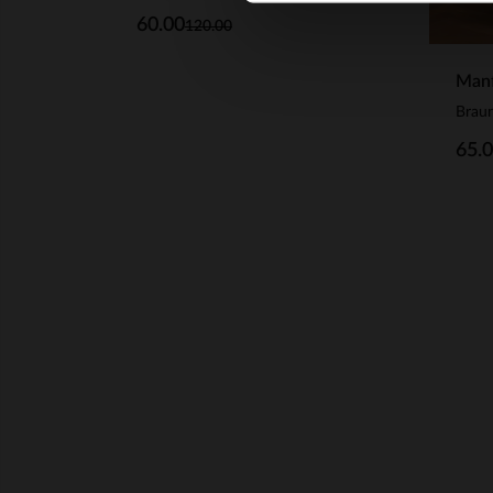
60.00
120.00
Manf
65.