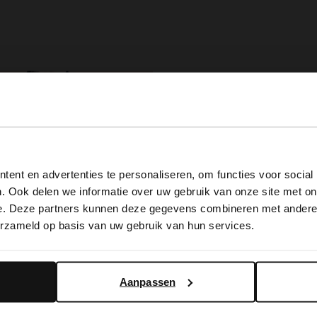
View this website in English?
ent en advertenties te personaliseren, om functies voor social
It looks like your language isn't Dutch. Would you like to
. Ook delen we informatie over uw gebruik van onze site met on
switch to English?
e. Deze partners kunnen deze gegevens combineren met andere i
erzameld op basis van uw gebruik van hun services.
Yes, switch to English
No, stay in Dutch
Aanpassen