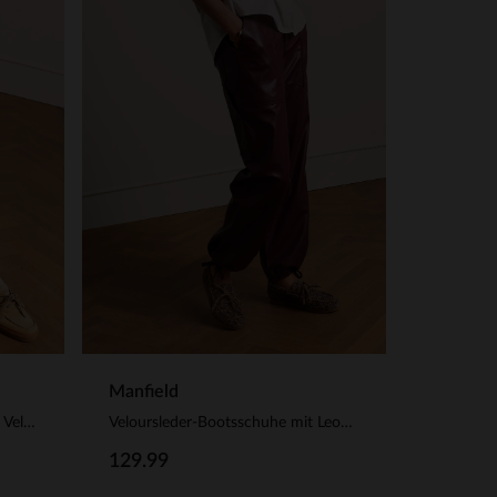
Manfield
Taupefarbene Bootsschuhe aus Veloursleder
Veloursleder-Bootsschuhe mit Leoprint
129.99