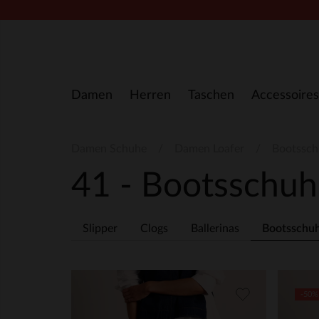
Zum Inhalt springen
Damen
Herren
Taschen
Accessoires
Damen Schuhe
Damen Loafer
Bootssc
41 - Bootsschu
Slipper
Clogs
Ballerinas
Bootsschu
-50%