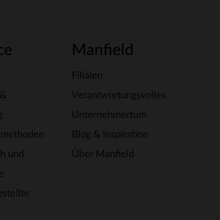
ce
Manfield
Filialen
 &
Verantwortungsvolles
g
Unternehmertum
smethoden
Blog & Inspiration
h und
Über Manfield
e
stellte