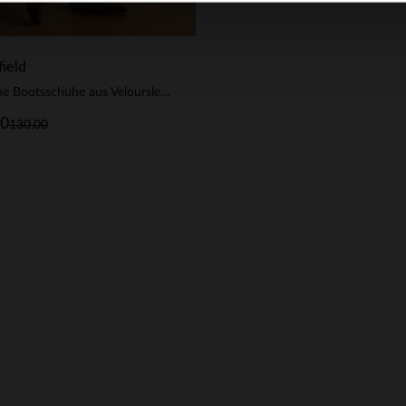
ield
Braune Bootsschuhe aus Veloursleder
00
130.00