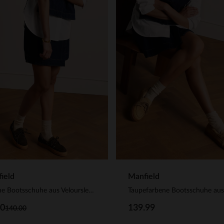
ield
Manfield
Braune Bootsschuhe aus Veloursleder
00
139.99
140.00