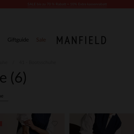
SALE bis zu 70 % Rabatt + 10% Extra kassenrabatt
Giftguide
Sale
huhe
41 - Bootsschuhe
he
(6)
he