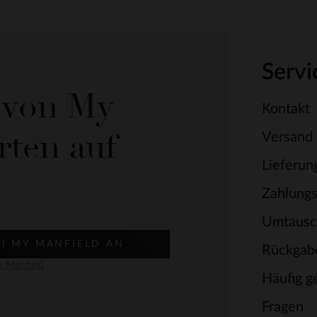
Servi
e von My
Kontakt
rten auf
Versand
Lieferun
Zahlung
Umtausc
EI MY MANFIELD AN
Rückgab
 Manfield
Häufig ge
Fragen