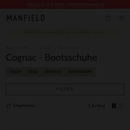
Zum Inhalt springen
SALE bis zu 70 % Rabatt + 10% Extra kassenrabatt
Bootsschuhe
Cognac - Bootsschuhe
Cognac - Bootsschuhe
Slipper
Clogs
Ballerinas
Bootsschuhe
FILTER
Empfohlen
1 Artikel