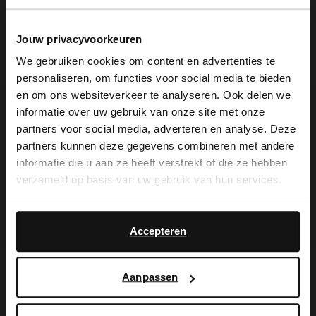
Jouw privacyvoorkeuren
We gebruiken cookies om content en advertenties te
personaliseren, om functies voor social media te bieden
×
en om ons websiteverkeer te analyseren. Ook delen we
View this website in English?
informatie over uw gebruik van onze site met onze
partners voor social media, adverteren en analyse. Deze
Manfield
Manfield
It looks like your language isn't Dutch. Would
partners kunnen deze gegevens combineren met andere
Beige-graue Veloursleder-Clogs
Schwarze Leder-Mules
you like to switch to English?
informatie die u aan ze heeft verstrekt of die ze hebben
69.99
109.99
99.99
verzameld op basis van uw gebruik van hun services.
Yes, switch to
No, stay in Dutch
-30%
-50%
English
Accepteren
Aanpassen