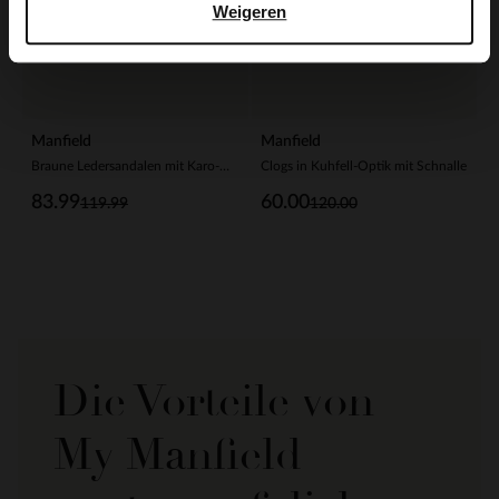
Weigeren
Manfield
Manfield
Braune Ledersandalen mit Karo-Details
Clogs in Kuhfell-Optik mit Schnalle
83.99
60.00
119.99
120.00
Die Vorteile von
My Manfield