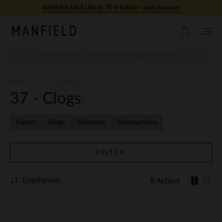
Zum Inhalt springen
SUMMER SALE | Bis zu 70 % Rabatt – jetzt shoppen!
Clogs
37 - Clogs
37 - Clogs
Slipper
Clogs
Ballerinas
Bootsschuhe
FILTER
Empfohlen
8 Artikel