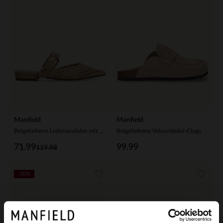
Manfield
Manfield
Beigefarbene Ledersandalen mit Karo-Details
Beigefarbene Veloursleder-Clogs
71.99
99.99
119.98
-30%