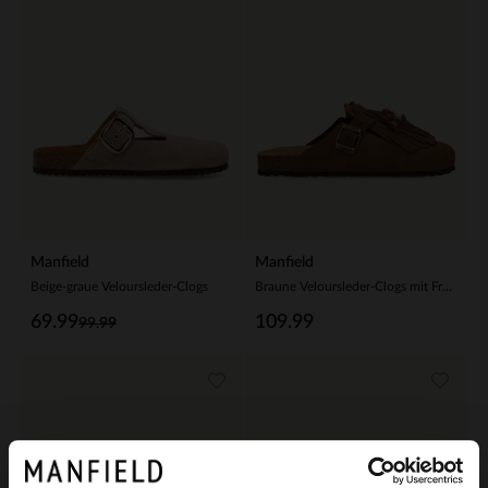
Manfield
Manfield
Beige-graue Veloursleder-Clogs
Braune Veloursleder-Clogs mit Fransen
69.99
109.99
99.99