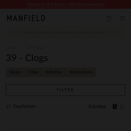
Zum Inhalt springen
SALE bis zu 70 % Rabatt + 10% Extra kassenrabatt
Clogs
39 - Clogs
39 - Clogs
Slipper
Clogs
Ballerinas
Bootsschuhe
FILTER
Empfohlen
8 Artikel