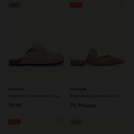
-40%
NEW
Manfield
Manfield
Beigefarbene Veloursleder-Clogs
Beigefarbene Ledersandalen mit Karo-Details
99.99
71.99
119.98
-30%
NEW