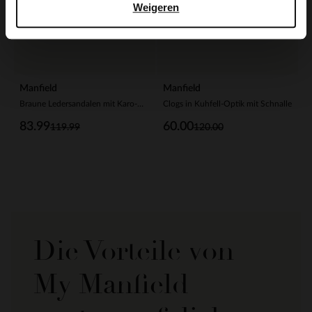
Weigeren
Manfield
Manfield
Braune Ledersandalen mit Karo-Details
Clogs in Kuhfell-Optik mit Schnalle
83.99
60.00
119.99
120.00
Die Vorteile von
My Manfield