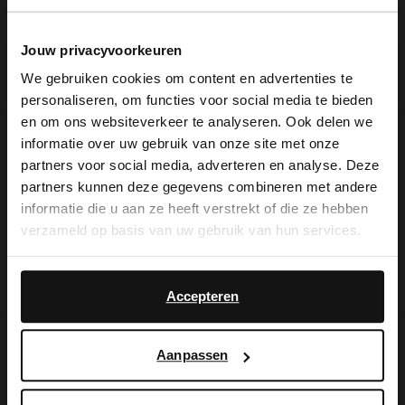
Jouw privacyvoorkeuren
We gebruiken cookies om content en advertenties te
personaliseren, om functies voor social media te bieden
×
en om ons websiteverkeer te analyseren. Ook delen we
View this website in English?
informatie over uw gebruik van onze site met onze
partners voor social media, adverteren en analyse. Deze
Manfield
Manfield
It looks like your language isn't Dutch. Would
partners kunnen deze gegevens combineren met andere
Braune Veloursleder-Clogs
Schwarze Leder-Mules
you like to switch to English?
informatie die u aan ze heeft verstrekt of die ze hebben
99.99
109.99
verzameld op basis van uw gebruik van hun services.
Yes, switch to
No, stay in Dutch
-30%
-50%
English
Accepteren
Aanpassen