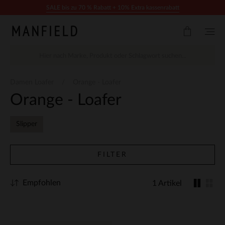
Zum Inhalt springen
SALE bis zu 70 % Rabatt + 10% Extra kassenrabatt
Damen Loafer
Orange - Loafer
Orange - Loafer
Slipper
FILTER
Empfohlen
1 Artikel