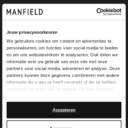
Jouw privacyvoorkeuren
We gebruiken cookies om content en advertenties te
personaliseren, om functies voor social media te bieden
×
en om ons websiteverkeer te analyseren. Ook delen we
View this website in English?
informatie over uw gebruik van onze site met onze
partners voor social media, adverteren en analyse. Deze
Manfield
Manfield
It looks like your language isn't Dutch. Would
partners kunnen deze gegevens combineren met andere
Braune Veloursleder-Loafer mit goldfarbenem Detail
Leo-Loafer mit Pony-Hair
you like to switch to English?
informatie die u aan ze heeft verstrekt of die ze hebben
129.99
65.00
130.00
verzameld op basis van uw gebruik van hun services.
Yes, switch to
No, stay in Dutch
English
Accepteren