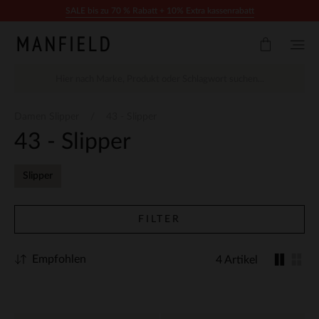
Zum Inhalt springen
SALE bis zu 70 % Rabatt + 10% Extra kassenrabatt
Damen Slipper
43 - Slipper
43 - Slipper
Slipper
FILTER
Empfohlen
4 Artikel