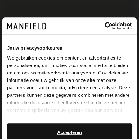
Jouw privacyvoorkeuren
We gebruiken cookies om content en advertenties te
personaliseren, om functies voor social media te bieden
×
No Stress
Manfield
en om ons websiteverkeer te analyseren. Ook delen we
View this website in English?
Bronzefarbene Ledersandaletten
Schwarze Ledersandalen
informatie over uw gebruik van onze site met onze
partners voor social media, adverteren en analyse. Deze
87.99
69.99
109.99
99.99
It looks like your language isn't Dutch. Would
partners kunnen deze gegevens combineren met andere
you like to switch to English?
informatie die u aan ze heeft verstrekt of die ze hebben
-30%
-20%
verzameld op basis van uw gebruik van hun services.
-10% EXTRA
-10% EXTRA
Yes, switch to
No, stay in Dutch
English
Accepteren