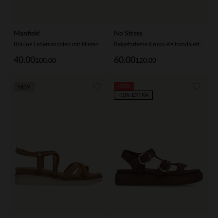
Manfield
No Stress
Braune Ledersandalen mit Nieten
Beigefarbene Kroko-Keilsandaletten aus Veloursleder
40.00
60.00
100.00
120.00
-20%
NEW
-10% EXTRA