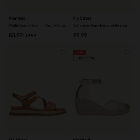
Manfield
No Stress
Weiße Sandaletten in Flecht-Optik
Schwarze Riemchensandalen aus Nubuk
83.99
99.99
119.99
-30%
-10% EXTRA