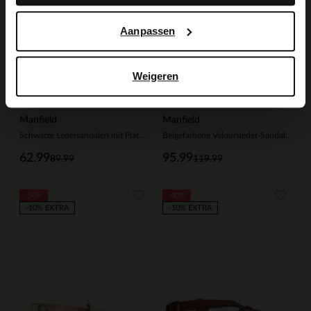
Aanpassen
Weigeren
Manfield
Manfield
Schwarze Ledersandalen mit Plateausohle
Beigefarbene Veloursleder-Sandaletten
62.99
95.99
89.99
119.99
-50%
-40%
-10% EXTRA
-10% EXTRA