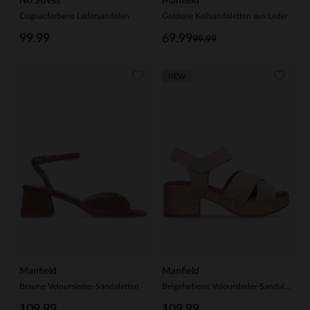
No Stress
Manfield
Cognacfarbene Ledersandalen
Goldene Keilsandaletten aus Leder
99.99
69.99
99.99
NEW
Manfield
Manfield
Braune Veloursleder-Sandaletten
Beigefarbene Veloursleder-Sandaletten mit Blockabsatz
109.99
109.99