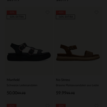
-50%
-40%
-10% EXTRA
-10% EXTRA
Manfield
No Stress
Schwarze Ledersandalen
Braune Plateausandalen aus Leder
50.00
59.99
99.98
99.98
-40%
-20%