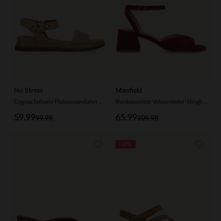
No Stress
Manfield
Cognacfarbene Plateausandalen aus Leder
Bordeauxrote Veloursleder-Slingbackpumps
59.99
65.99
99.98
109.98
-20%