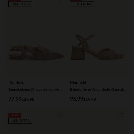
-10% EXTRA
-10% EXTRA
Manfield
Manfield
Taupefarbene Slingbacks aus Veloursleder
Beigefarbene Veloursleder-Sandaletten
77.99
95.99
129.98
119.99
-40%
-10% EXTRA