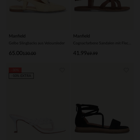
Manfield
Manfield
Gelbe Slingbacks aus Veloursleder
Cognacfarbene Sandalen mit Flecht-Details
65.00
41.99
130.00
69.99
-30%
-10% EXTRA