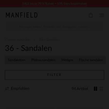
Zum Inhalt springen
SALE bis zu 70 % Rabatt + 10% Extra kassenrabatt
Damen sandalen
36 - Sandalen
36 - Sandalen
Sandaletten
Plateausandalen
Wedges
Flache sandalen
FILTER
Empfohlen
94 Artikel