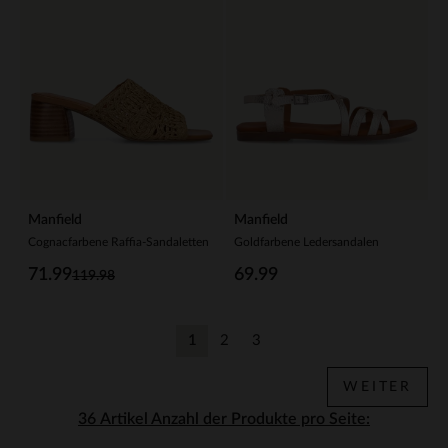
Manfield
Manfield
Cognacfarbene Raffia-Sandaletten
Goldfarbene Ledersandalen
71.99
69.99
119.98
1
2
3
Aktuelle Seite
Zurück
Zurück
WEITER
Anzahl der Produkte pro Seite: