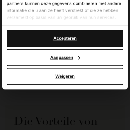
partners kunnen deze gegevens combineren met andere
you like to switch to English?
informatie die u aan ze heeft verstrekt of die ze hebben
verzameld op basis van uw gebruik van hun services.
Yes, switch to
No, stay in Dutch
English
Accepteren
Manfield
Aanpassen
Veloursleder-Sandalen mit Leoprint
69.99
99.99
Weigeren
Die Vorteile von