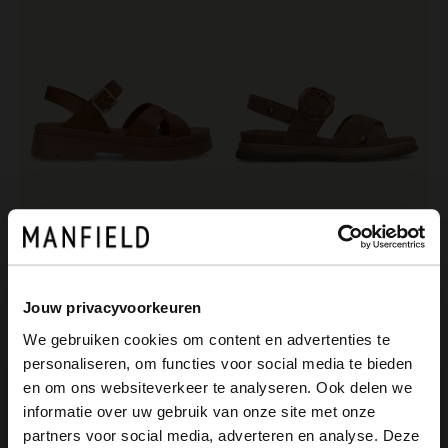
Manfield
No Stress
Cognacfarbene Ledersandalen
Beigefarbene Plateausandalen aus Leder mit Schnalle
79.99
99.99
99.99
Jouw privacyvoorkeuren
We gebruiken cookies om content en advertenties te
-30%
personaliseren, om functies voor social media te bieden
-10% EXTRA
×
en om ons websiteverkeer te analyseren. Ook delen we
View this website in English?
informatie over uw gebruik van onze site met onze
partners voor social media, adverteren en analyse. Deze
It looks like your language isn't Dutch. Would