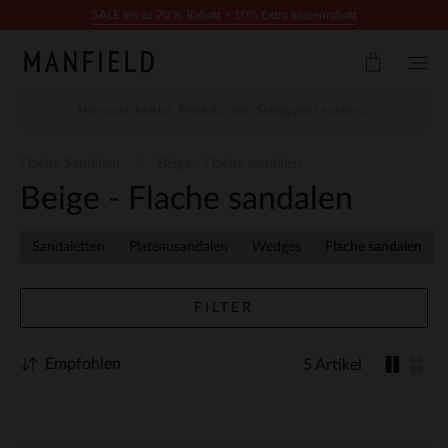
Zum Inhalt springen
SALE bis zu 70 % Rabatt + 10% Extra kassenrabatt
Flache Sandalen
Beige - Flache sandalen
Beige - Flache sandalen
Sandaletten
Plateausandalen
Wedges
Flache sandalen
FILTER
Empfohlen
5 Artikel