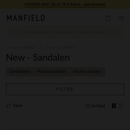
Zum Inhalt springen
SUMMER SALE | Bis zu 70 % Rabatt – jetzt shoppen!
Damen sandalen
New - Sandalen
New - Sandalen
Sandaletten
Plateausandalen
Flache sandalen
FILTER
New
13 Artikel