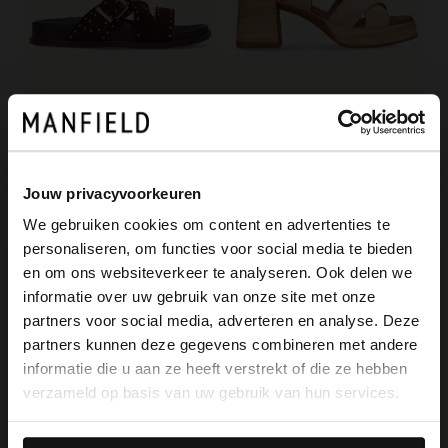
Manfield
Manfield
Braune Veloursleder-Sandalen mit Nieten
Beigefarbene Veloursleder-Sandaletten mit Blockabsatz
89.99
109.99
Jouw privacyvoorkeuren
We gebruiken cookies om content en advertenties te
NEW
NEW
personaliseren, om functies voor social media te bieden
×
en om ons websiteverkeer te analyseren. Ook delen we
View this website in English?
informatie over uw gebruik van onze site met onze
partners voor social media, adverteren en analyse. Deze
It looks like your language isn't Dutch. Would
partners kunnen deze gegevens combineren met andere
you like to switch to English?
informatie die u aan ze heeft verstrekt of die ze hebben
verzameld op basis van uw gebruik van hun services.
Yes, switch to
No, stay in Dutch
English