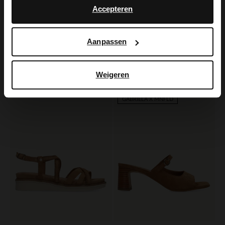
Accepteren
Manfield
Manfield
Aanpassen
Beigefarbene Veloursleder-Sandaletten mit Blockabsatz
Braune Sandaletten in Flecht-Optik
109.99
119.99
Weigeren
NEW
NEW
GABRIELA X MNFLD