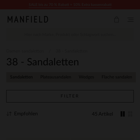
Zum Inhalt springen
SALE bis zu 70 % Rabatt + 10% Extra kassenrabatt
Damen sandaletten
38 - Sandaletten
38 - Sandaletten
Sandaletten
Plateausandalen
Wedges
Flache sandalen
FILTER
Empfohlen
45 Artikel