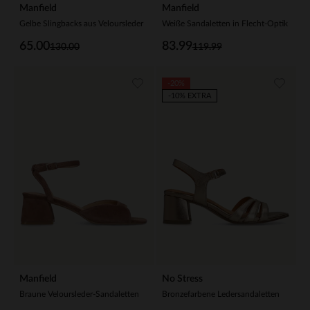
Manfield
Manfield
Gelbe Slingbacks aus Veloursleder
Weiße Sandaletten in Flecht-Optik
65.00
83.99
130.00
119.99
-20%
-10% EXTRA
Manfield
No Stress
Braune Veloursleder-Sandaletten
Bronzefarbene Ledersandaletten