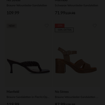
No Stress
Manfield
Braune Veloursleder-Sandaletten
Schwarze Veloursleder-Sandaletten
109.99
71.99
119.98
-20%
NEW
-10% EXTRA
Manfield
No Stress
Braune Sandaletten in Flecht-Optik
Braune Veloursleder-Sandaletten mit Blockabsatz
119.99
87.99
109.99