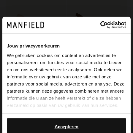
Jouw privacyvoorkeuren
We gebruiken cookies om content en advertenties te
personaliseren, om functies voor social media te bieden
×
Manfield
Manfield
en om ons websiteverkeer te analyseren. Ook delen we
View this website in English?
Beigefarbene Veloursleder-Sandaletten mit Blockabsatz
Braune Veloursleder-Sandaletten
informatie over uw gebruik van onze site met onze
partners voor social media, adverteren en analyse. Deze
109.99
129.99
It looks like your language isn't Dutch. Would
partners kunnen deze gegevens combineren met andere
you like to switch to English?
informatie die u aan ze heeft verstrekt of die ze hebben
-20%
verzameld op basis van uw gebruik van hun services.
-10% EXTRA
Yes, switch to
No, stay in Dutch
English
Accepteren