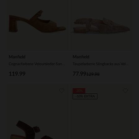
Manfield
Manfield
Cognacfarbene Veloursleder-Sandaletten
Taupefarbene Slingbacks aus Veloursleder
119.99
77.99
129.98
-20%
-10% EXTRA