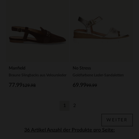
Manfield
No Stress
Braune Slingbacks aus Veloursleder
Goldfarbene Leder-Sandaletten
77.99
69.99
129.98
99.99
1
2
Aktuelle Seite
Zurück
WEITER
Anzahl der Produkte pro Seite: