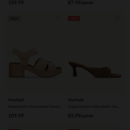
109.99
87.99
109.99
-30%
NEW
Manfield
Manfield
Beigefarbene Veloursleder-Sandaletten mit Blockabsatz
Cognacfarbene Veloursleder-Sandaletten
109.99
83.99
119.99