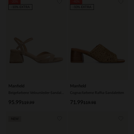
-20%
-40%
-10% EXTRA
-10% EXTRA
Manfield
Manfield
Beigefarbene Veloursleder-Sandaletten
Cognacfarbene Raffia-Sandaletten
95.99
71.99
119.99
119.98
NEW