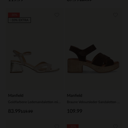
-30%
-10% EXTRA
Manfield
Manfield
Goldfarbene Ledersandaletten mit Glitzer
Braune Veloursleder-Sandaletten mit Blockabsatz
83.99
109.99
119.99
-30%