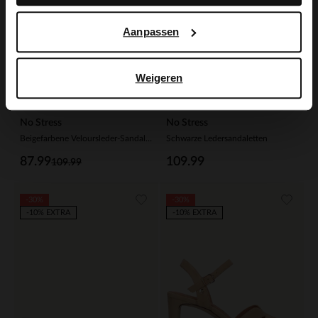
Aanpassen
Weigeren
No Stress
No Stress
Beigefarbene Veloursleder-Sandaletten mit Blockabsatz
Schwarze Ledersandaletten
87.99
109.99
109.99
-30%
-30%
-10% EXTRA
-10% EXTRA