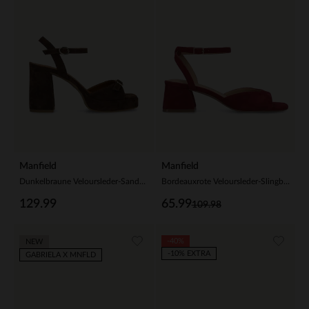
Manfield
Manfield
Dunkelbraune Veloursleder-Sandaletten
Bordeauxrote Veloursleder-Slingbackpumps
129.99
65.99
109.98
-40%
NEW
-10% EXTRA
GABRIELA X MNFLD