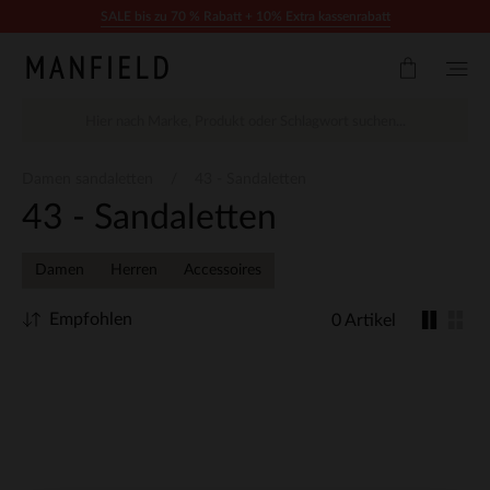
Zum Inhalt springen
SALE bis zu 70 % Rabatt + 10% Extra kassenrabatt
Damen sandaletten
43 - Sandaletten
43 - Sandaletten
Damen
Herren
Accessoires
Empfohlen
0 Artikel