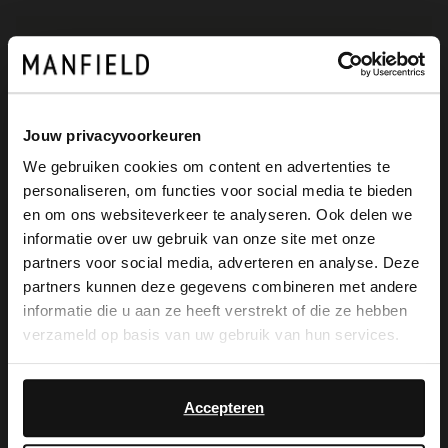
Die Vorteile von
My Manfield
Jouw privacyvoorkeuren
warten auf dich
We gebruiken cookies om content en advertenties te
personaliseren, om functies voor social media te bieden
×
en om ons websiteverkeer te analyseren. Ook delen we
View this website in English?
informatie over uw gebruik van onze site met onze
MELDE DICH JETZT BEI MY
MANFIELD AN
partners voor social media, adverteren en analyse. Deze
It looks like your language isn't Dutch. Would
partners kunnen deze gegevens combineren met andere
Mehr über My Manfield
you like to switch to English?
informatie die u aan ze heeft verstrekt of die ze hebben
verzameld op basis van uw gebruik van hun services.
Yes, switch to
No, stay in Dutch
Service
English
Accepteren
Kontakt