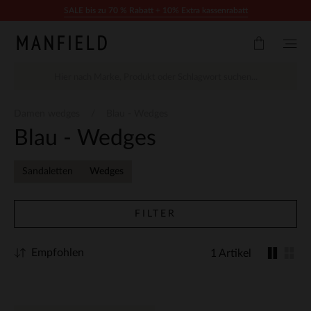
Zum Inhalt springen
SALE bis zu 70 % Rabatt + 10% Extra kassenrabatt
Damen wedges
Blau - Wedges
Blau - Wedges
Sandaletten
Wedges
FILTER
Empfohlen
1 Artikel