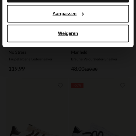
Aanpassen
Weigeren
No Stress
Manfield
Taupefarbene Ledersneaker
Braune Veloursleder-Sneaker
119.99
48.00
120.00
-50%