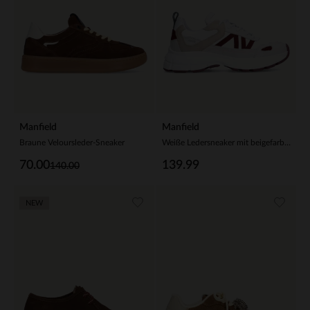
Manfield
Manfield
Braune Veloursleder-Sneaker
Weiße Ledersneaker mit beigefarbenen Details
70.00
139.99
140.00
NEW