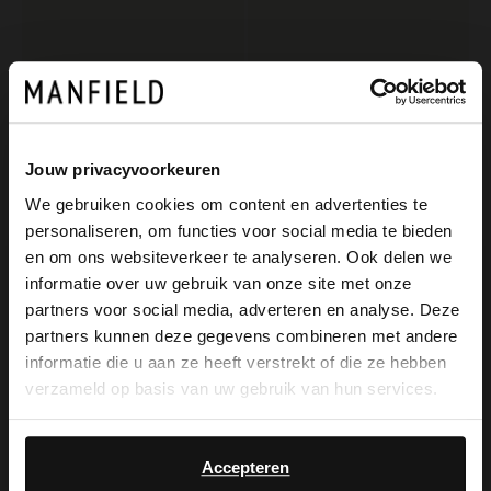
Jouw privacyvoorkeuren
We gebruiken cookies om content en advertenties te
personaliseren, om functies voor social media te bieden
×
Manfield
Manfield
en om ons websiteverkeer te analyseren. Ook delen we
View this website in English?
Braune Veloursleder-Sneaker
Braune Sneaker mit Mesh-Details in Braun und Weiß
informatie over uw gebruik van onze site met onze
partners voor social media, adverteren en analyse. Deze
129.99
119.99
It looks like your language isn't Dutch. Would
partners kunnen deze gegevens combineren met andere
you like to switch to English?
informatie die u aan ze heeft verstrekt of die ze hebben
-60%
NEW
verzameld op basis van uw gebruik van hun services.
Yes, switch to
No, stay in Dutch
English
Accepteren