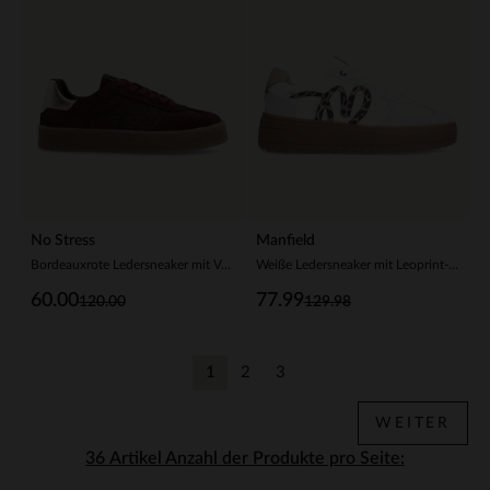
No Stress
Manfield
Bordeauxrote Ledersneaker mit Veloursleder-Details
Weiße Ledersneaker mit Leoprint-Details
60.00
77.99
120.00
129.98
1
2
3
Aktuelle Seite
Zurück
Zurück
WEITER
Anzahl der Produkte pro Seite: