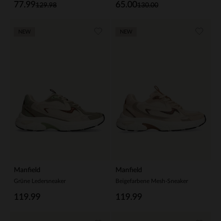
77.99
65.00
129.98
130.00
NEW
NEW
Manfield
Manfield
Grüne Ledersneaker
Beigefarbene Mesh-Sneaker
119.99
119.99