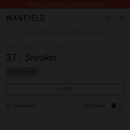
Zum Inhalt springen
SALE bis zu 70 % Rabatt + 10% Extra kassenrabatt
Damen sneaker
37 - Sneaker
37 - Sneaker
Flache sneaker
FILTER
Empfohlen
147 Artikel