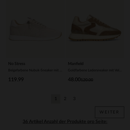
No Stress
Manfield
Beigefarbene Nubuk-Sneaker mit Reißverschluss
Goldfarbene Ledersneaker mit Veloursleder-Details
119.99
48.00
120.00
1
2
3
Aktuelle Seite
Zurück
Zurück
WEITER
Anzahl der Produkte pro Seite: