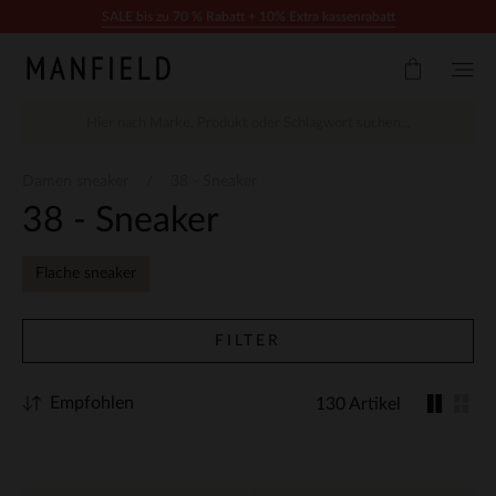
Zum Inhalt springen
SALE bis zu 70 % Rabatt + 10% Extra kassenrabatt
Damen sneaker
38 - Sneaker
38 - Sneaker
Flache sneaker
FILTER
Empfohlen
130 Artikel