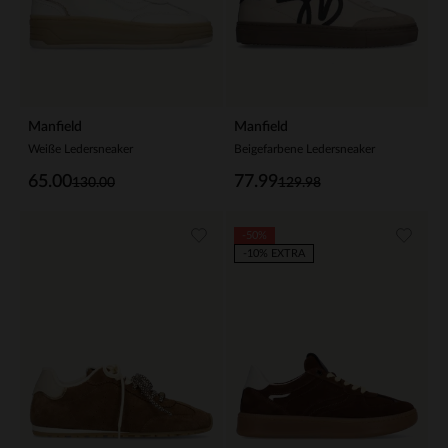
Manfield
Manfield
Weiße Ledersneaker
Beigefarbene Ledersneaker
65.00
77.99
130.00
129.98
-50%
-10% EXTRA