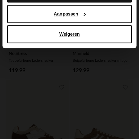
Aanpassen
Weigeren
No Stress
Manfield
Taupefarbene Ledersneaker
Beigefarbene Ledersneaker mit goldfarbenen Details
119.99
129.99