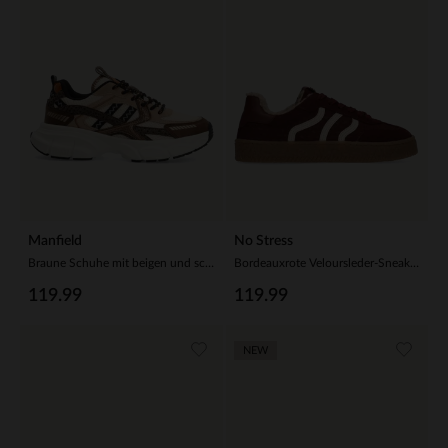
Manfield
No Stress
Braune Schuhe mit beigen und schwarzen Stoffdetails
Bordeauxrote Veloursleder-Sneaker mit Kunstfellfutter
119.99
119.99
NEW