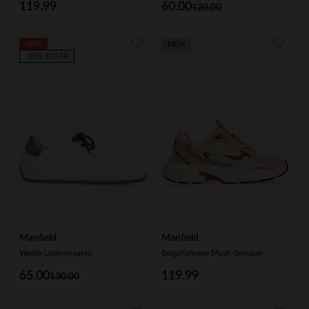
119.99
60.00
120.00
-50%
NEW
-10% EXTRA
Manfield
Manfield
Weiße Ledersneaker
Beigefarbene Mesh-Sneaker
65.00
119.99
130.00