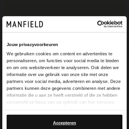
Jouw privacyvoorkeuren
We gebruiken cookies om content en advertenties te
personaliseren, om functies voor social media te bieden
×
Manfield
No Stress
en om ons websiteverkeer te analyseren. Ook delen we
View this website in English?
Braune Veloursleder-Sneaker
Weiße Ledersneaker mit Veloursleder-Details
informatie over uw gebruik van onze site met onze
partners voor social media, adverteren en analyse. Deze
129.99
119.99
It looks like your language isn't Dutch. Would
partners kunnen deze gegevens combineren met andere
you like to switch to English?
informatie die u aan ze heeft verstrekt of die ze hebben
NEW
verzameld op basis van uw gebruik van hun services.
Yes, switch to
No, stay in Dutch
English
Accepteren