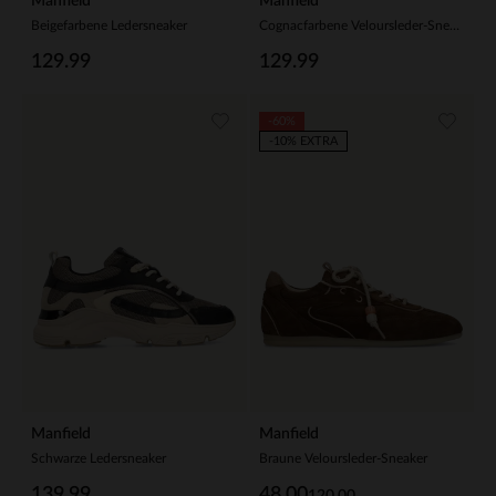
Manfield
Manfield
Beigefarbene Ledersneaker
Cognacfarbene Veloursleder-Sneaker mit Mesh-Details
129.99
129.99
-60%
-10% EXTRA
Manfield
Manfield
Schwarze Ledersneaker
Braune Veloursleder-Sneaker
139.99
48.00
120.00