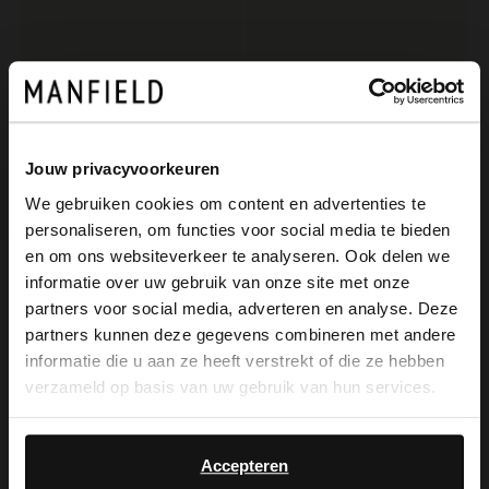
Jouw privacyvoorkeuren
We gebruiken cookies om content en advertenties te
personaliseren, om functies voor social media te bieden
×
No Stress
No Stress
en om ons websiteverkeer te analyseren. Ook delen we
View this website in English?
Weiße Ledersneaker mit Veloursleder-Details
Taupefarbene Ledersneaker
informatie over uw gebruik van onze site met onze
partners voor social media, adverteren en analyse. Deze
119.99
119.99
It looks like your language isn't Dutch. Would
partners kunnen deze gegevens combineren met andere
you like to switch to English?
informatie die u aan ze heeft verstrekt of die ze hebben
-50%
verzameld op basis van uw gebruik van hun services.
-10% EXTRA
Yes, switch to
No, stay in Dutch
English
Accepteren