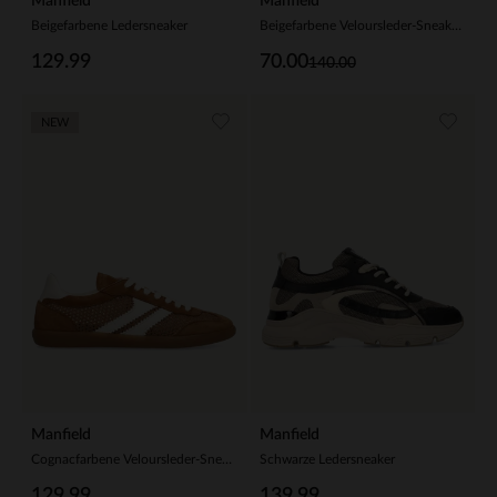
Manfield
Manfield
Beigefarbene Ledersneaker
Beigefarbene Veloursleder-Sneaker mit Glattleder-Details
129.99
70.00
140.00
NEW
Manfield
Manfield
Cognacfarbene Veloursleder-Sneaker mit Mesh-Details
Schwarze Ledersneaker
129.99
139.99