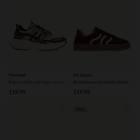
Manfield
No Stress
Braune Schuhe mit beigen und schwarzen Stoffdetails
Bordeauxrote Veloursleder-Sneaker mit Kunstfellfutter
119.99
119.99
NEW