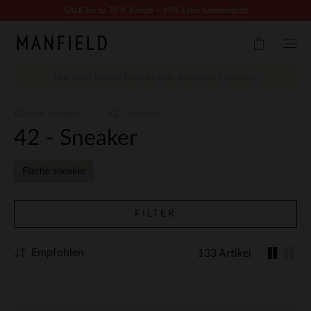
Zum Inhalt springen
SALE bis zu 70 % Rabatt + 10% Extra kassenrabatt
Damen sneaker
42 - Sneaker
42 - Sneaker
Flache sneaker
FILTER
Empfohlen
133 Artikel