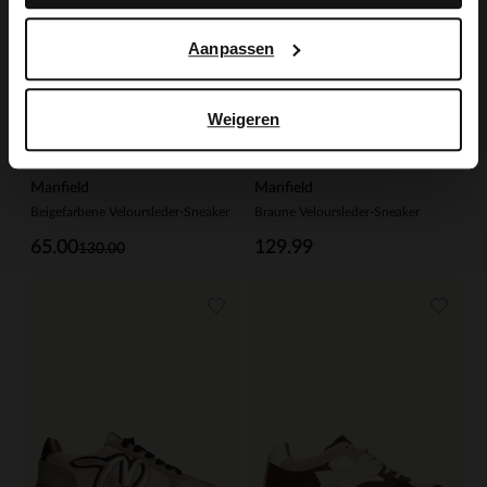
Aanpassen
Weigeren
Manfield
Manfield
Beigefarbene Veloursleder-Sneaker
Braune Veloursleder-Sneaker
65.00
129.99
130.00