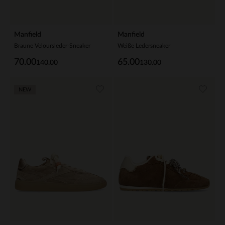
Manfield
Manfield
Braune Veloursleder-Sneaker
Weiße Ledersneaker
70.00
65.00
140.00
130.00
NEW