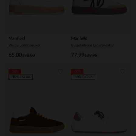
Manfield
Manfield
Weiße Ledersneaker
Beigefarbene Ledersneaker
65.00
77.99
130.00
129.98
-50%
-50%
-10% EXTRA
-10% EXTRA