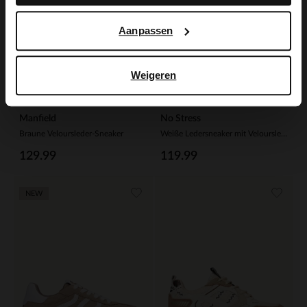
Aanpassen
Weigeren
Manfield
No Stress
Braune Veloursleder-Sneaker
Weiße Ledersneaker mit Veloursleder-Details
129.99
119.99
NEW