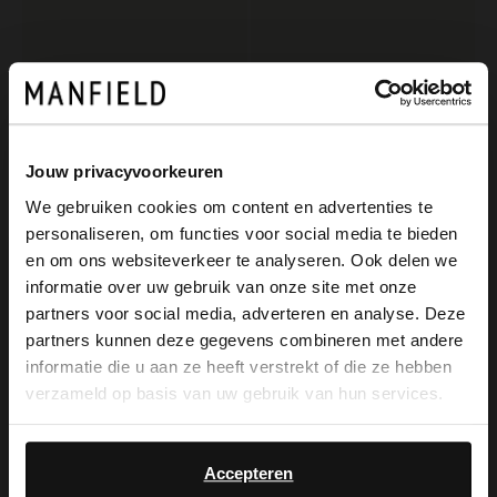
Jouw privacyvoorkeuren
We gebruiken cookies om content en advertenties te
personaliseren, om functies voor social media te bieden
×
Manfield
Manfield
en om ons websiteverkeer te analyseren. Ook delen we
View this website in English?
Weiße Ledersneaker mit beigefarbenen Veloursleder-Details
Beigefarbene Ledersneaker mit goldfarbenen Details
informatie over uw gebruik van onze site met onze
partners voor social media, adverteren en analyse. Deze
119.99
129.99
It looks like your language isn't Dutch. Would
partners kunnen deze gegevens combineren met andere
you like to switch to English?
informatie die u aan ze heeft verstrekt of die ze hebben
verzameld op basis van uw gebruik van hun services.
Yes, switch to
No, stay in Dutch
English
Accepteren