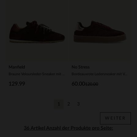
Manfield
No Stress
Braune Veloursleder-Sneaker mit doppelten Schnürsenkeln
Bordeauxrote Ledersneaker mit Veloursleder-Details
129.99
60.00
120.00
1
2
3
Aktuelle Seite
Zurück
Zurück
WEITER
Anzahl der Produkte pro Seite: