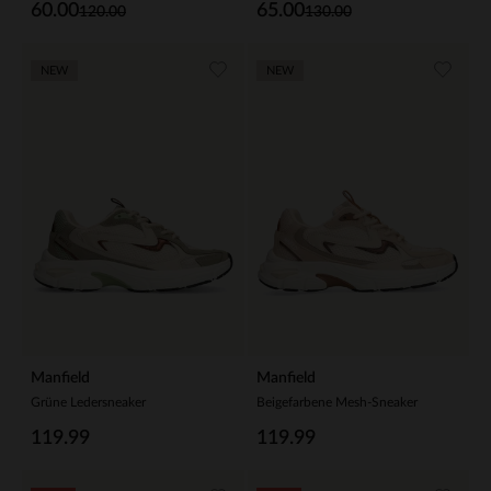
60.00
65.00
120.00
130.00
NEW
NEW
Manfield
Manfield
Grüne Ledersneaker
Beigefarbene Mesh-Sneaker
119.99
119.99