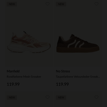
NEW
NEW
Manfield
No Stress
Roséfarbene Mesh-Sneaker
Taupefarbene Veloursleder-Sneaker mit Kunstfellfutter
119.99
119.99
NEW
NEW