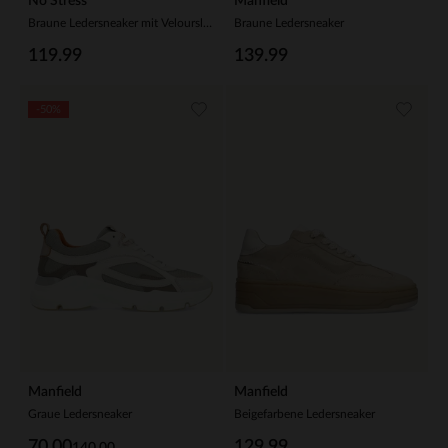
No Stress
Manfield
Braune Ledersneaker mit Veloursleder-Details
Braune Ledersneaker
119.99
139.99
-50%
Manfield
Manfield
Graue Ledersneaker
Beigefarbene Ledersneaker
70.00
129.99
140.00