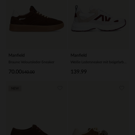
Manfield
Manfield
Braune Veloursleder-Sneaker
Weiße Ledersneaker mit beigefarbenen Details
70.00
139.99
140.00
NEW