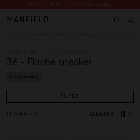
Zum Inhalt springen
SALE bis zu 70 % Rabatt + 10% Extra kassenrabatt
Low-Top-Sneaker
36 - Flache sneaker
36 - Flache sneaker
Flache sneaker
FILTER
Empfohlen
161 Artikel