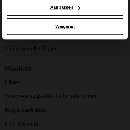
Versand & Lieferung
Aanpassen
Zahlungsmethoden
Weigeren
Umtausch und Rückgabe
Häufig gestellte Fragen
Manfield
Filialen
Verantwortungsvolles Unternehmertum
Blog & Inspiration
Über Manfield