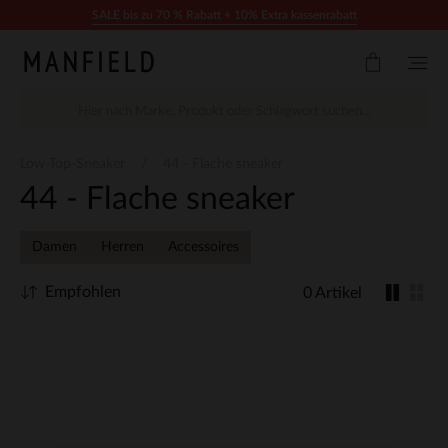
Zum Inhalt springen
SALE bis zu 70 % Rabatt + 10% Extra kassenrabatt
Low-Top-Sneaker
44 - Flache sneaker
44 - Flache sneaker
Damen
Herren
Accessoires
Empfohlen
0 Artikel