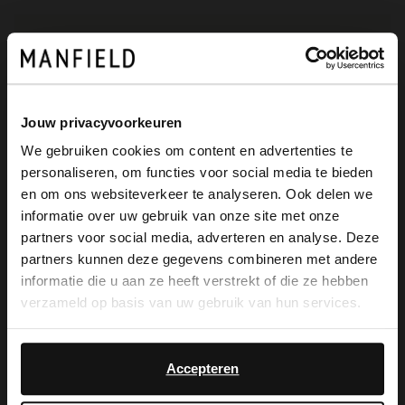
Die Vorteile von
My Manfield
Jouw privacyvoorkeuren
warten auf dich
We gebruiken cookies om content en advertenties te
personaliseren, om functies voor social media te bieden
×
en om ons websiteverkeer te analyseren. Ook delen we
View this website in English?
informatie over uw gebruik van onze site met onze
MELDE DICH JETZT BEI MY
MANFIELD AN
partners voor social media, adverteren en analyse. Deze
It looks like your language isn't Dutch. Would
partners kunnen deze gegevens combineren met andere
Mehr über My Manfield
you like to switch to English?
informatie die u aan ze heeft verstrekt of die ze hebben
verzameld op basis van uw gebruik van hun services.
Yes, switch to
No, stay in Dutch
Service
English
Accepteren
Kontakt