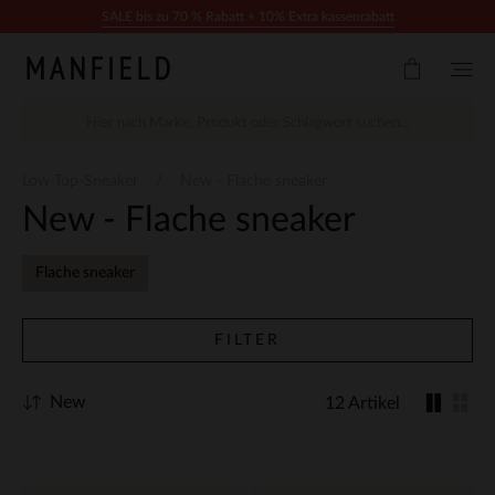
Zum Inhalt springen
SALE bis zu 70 % Rabatt + 10% Extra kassenrabatt
Low-Top-Sneaker
New - Flache sneaker
New - Flache sneaker
Flache sneaker
FILTER
New
12 Artikel