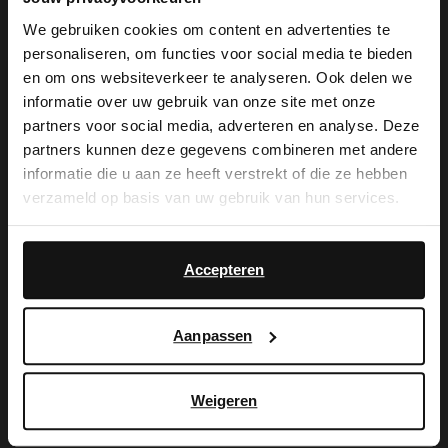
We gebruiken cookies om content en advertenties te
personaliseren, om functies voor social media te bieden
×
en om ons websiteverkeer te analyseren. Ook delen we
View this website in English?
informatie over uw gebruik van onze site met onze
partners voor social media, adverteren en analyse. Deze
Manfield
Manfield
It looks like your language isn't Dutch. Would
partners kunnen deze gegevens combineren met andere
Weiße Ledersneaker
Beigefarbene Veloursleder-Sneaker
you like to switch to English?
informatie die u aan ze heeft verstrekt of die ze hebben
119.99
119.99
verzameld op basis van uw gebruik van hun services.
Yes, switch to
No, stay in Dutch
NEW
NEW
English
Accepteren
Aanpassen
Weigeren