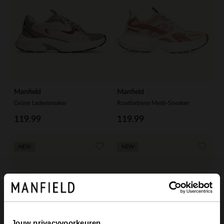
Manfield
Manfield
Grüne Ledersneaker
Roséfarbene Mesh-Sneaker
119.99
119.99
NEW
NEW
Jouw privacyvoorkeuren