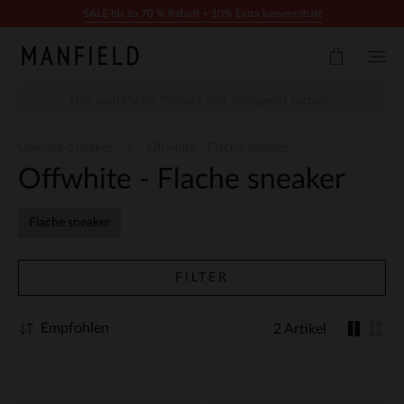
Zum Inhalt springen
SALE bis zu 70 % Rabatt + 10% Extra kassenrabatt
Low-Top-Sneaker
Offwhite - Flache sneaker
Offwhite - Flache sneaker
Flache sneaker
FILTER
Empfohlen
2 Artikel