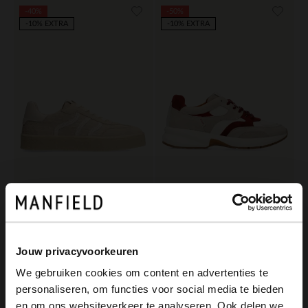
-40%
-50%
-10% EXTRA
-10% EXTRA
No Stress
Manfield
Offwhite Ledersneaker mit Veloursleder-Details
Offwhite Ledersneaker mit roten Veloursleder-Details
71.99
70.00
119.98
140.00
Jouw privacyvoorkeuren
We gebruiken cookies om content en advertenties te
personaliseren, om functies voor social media te bieden
×
en om ons websiteverkeer te analyseren. Ook delen we