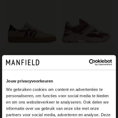
Manfield
Manfield
Taupefarbene Veloursleder-Sneaker
Taupefarbene Veloursleder-Sneaker
52.00
75.00
130.00
150.00
Jouw privacyvoorkeuren
We gebruiken cookies om content en advertenties te
-50%
personaliseren, om functies voor social media te bieden
-10% EXTRA
×
en om ons websiteverkeer te analyseren. Ook delen we
View this website in English?
informatie over uw gebruik van onze site met onze
partners voor social media, adverteren en analyse. Deze
It looks like your language isn't Dutch. Would