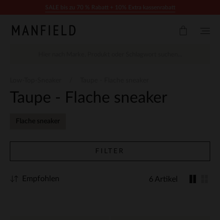
Zum Inhalt springen
SALE bis zu 70 % Rabatt + 10% Extra kassenrabatt
Low-Top-Sneaker
Taupe - Flache sneaker
Taupe - Flache sneaker
Flache sneaker
FILTER
Empfohlen
6 Artikel