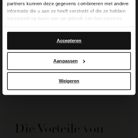
partners kunnen deze gegevens combineren met andere
you like to switch to English?
informatie die u aan ze heeft verstrekt of die ze hebben
verzameld op basis van uw gebruik van hun services.
Yes, switch to
No, stay in Dutch
English
Accepteren
Manfield
Manfield
Aanpassen
Taupefarbene Veloursleder-Sneaker
Taupefarbene Ledersneaker mit Details
65.00
129.99
130.00
Weigeren
Die Vorteile von