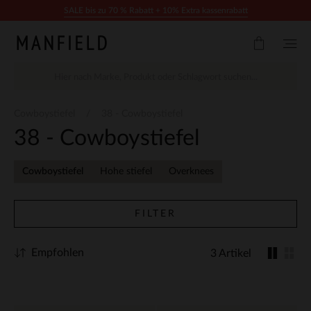
Zum Inhalt springen
SALE bis zu 70 % Rabatt + 10% Extra kassenrabatt
Cowboystiefel
38 - Cowboystiefel
38 - Cowboystiefel
Cowboystiefel
Hohe stiefel
Overknees
FILTER
Empfohlen
3 Artikel