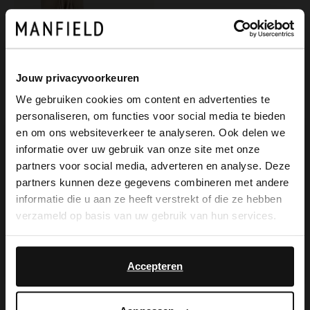
Jouw privacyvoorkeuren
We gebruiken cookies om content en advertenties te
personaliseren, om functies voor social media te bieden
×
en om ons websiteverkeer te analyseren. Ook delen we
View this website in English?
informatie over uw gebruik van onze site met onze
partners voor social media, adverteren en analyse. Deze
Manfield
It looks like your language isn't Dutch. Would
partners kunnen deze gegevens combineren met andere
Beigefarbene Velourslederstiefel mit Fransen
you like to switch to English?
informatie die u aan ze heeft verstrekt of die ze hebben
85.00
170.00
verzameld op basis van uw gebruik van hun services.
Yes, switch to
No, stay in Dutch
English
Accepteren