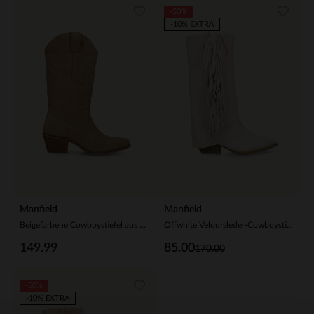
-50%
-10% EXTRA
Manfield
Manfield
Beigefarbene Cowboystiefel aus Veloursleder
Offwhite Veloursleder-Cowboystiefel mit Fransen
149.99
85.00
170.00
-50%
-10% EXTRA