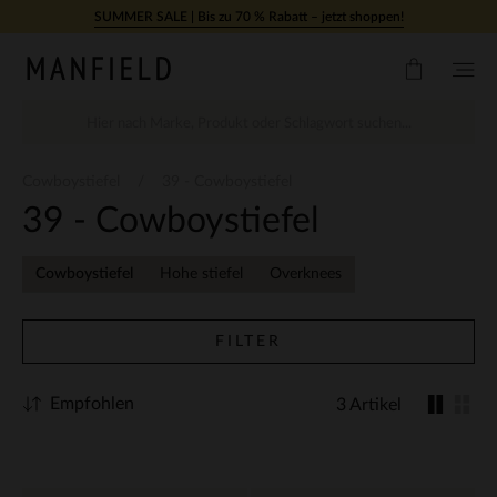
Zum Inhalt springen
SUMMER SALE | Bis zu 70 % Rabatt – jetzt shoppen!
Cowboystiefel
39 - Cowboystiefel
39 - Cowboystiefel
Cowboystiefel
Hohe stiefel
Overknees
FILTER
Empfohlen
3 Artikel