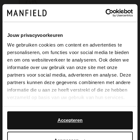
Jouw privacyvoorkeuren
We gebruiken cookies om content en advertenties te
personaliseren, om functies voor social media te bieden
×
en om ons websiteverkeer te analyseren. Ook delen we
View this website in English?
informatie over uw gebruik van onze site met onze
partners voor social media, adverteren en analyse. Deze
Manfield
It looks like your language isn't Dutch. Would
partners kunnen deze gegevens combineren met andere
Offwhite Veloursleder-Cowboystiefel mit Fransen
you like to switch to English?
informatie die u aan ze heeft verstrekt of die ze hebben
85.00
170.00
verzameld op basis van uw gebruik van hun services.
Yes, switch to
No, stay in Dutch
English
Accepteren