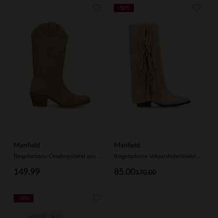
-50%
Manfield
Manfield
Beigefarbene Cowboystiefel aus Veloursleder
Beigefarbene Velourslederstiefel mit Fransen
149.99
85.00
170.00
-50%