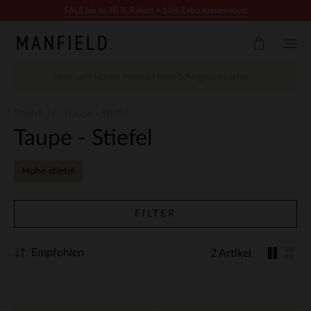
Zum Inhalt springen
SALE bis zu 70 % Rabatt + 10% Extra kassenrabatt
Stiefel
Taupe - Stiefel
Taupe - Stiefel
Hohe stiefel
FILTER
Empfohlen
2 Artikel