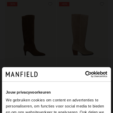
-30%
-40%
Manfield
Manfield
Taupefarbene Veloursleder-Stiefel mit Absatz
Taupefarbene Veloursleder-Stiefel mit Absatz
139.99
101.99
199.99
169.98
Jouw privacyvoorkeuren
We gebruiken cookies om content en advertenties te
personaliseren, om functies voor social media te bieden
×
en om ons websiteverkeer te analyseren. Ook delen we