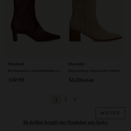
Manfield
Manfield
Bordeauxrote Lederstiefeletten mit Absatz
Beigefarbene Veloursleder-Stiefeletten mit Absatz
149.99
56.00
140.00
1
2
3
Aktuelle Seite
Zurück
Zurück
WEITER
Anzahl der Produkte pro Seite: