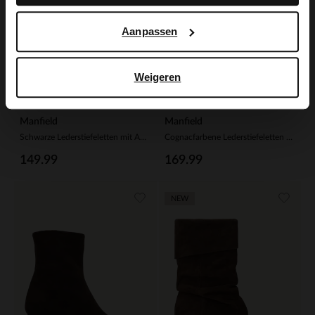
Aanpassen
Weigeren
Manfield
Manfield
Schwarze Lederstiefeletten mit Absatz
Cognacfarbene Lederstiefeletten mit Absatz
149.99
169.99
NEW