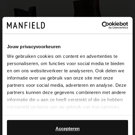
Jouw privacyvoorkeuren
We gebruiken cookies om content en advertenties te
personaliseren, om functies voor social media te bieden
×
No Stress
No Stress
en om ons websiteverkeer te analyseren. Ook delen we
View this website in English?
Schwarze Lederstiefeletten mit Absatz
Dunkelbraune Lederstiefeletten mit Absatz
informatie over uw gebruik van onze site met onze
partners voor social media, adverteren en analyse. Deze
139.99
139.99
It looks like your language isn't Dutch. Would
partners kunnen deze gegevens combineren met andere
you like to switch to English?
informatie die u aan ze heeft verstrekt of die ze hebben
verzameld op basis van uw gebruik van hun services.
Yes, switch to
No, stay in Dutch
English
Accepteren