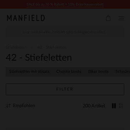
Zum Inhalt springen
SALE bis zu 70 % Rabatt + 10% Extra kassenrabatt
Stiefeletten
42 - Stiefeletten
42 - Stiefeletten
Stiefeletten mit absatz
Chelsea boots
Biker boots
Schnürs
FILTER
Empfohlen
200 Artikel