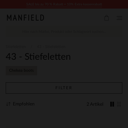
Zum Inhalt springen
SALE bis zu 70 % Rabatt + 10% Extra kassenrabatt
Stiefeletten
43 - Stiefeletten
43 - Stiefeletten
Chelsea boots
FILTER
Empfohlen
2 Artikel