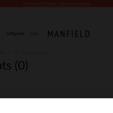
SALE bis zu 70 % Rabatt + 10% Extra kassenrabatt
Giftguide
Sale
ots
44 - Chelsea boots
ots
(0)