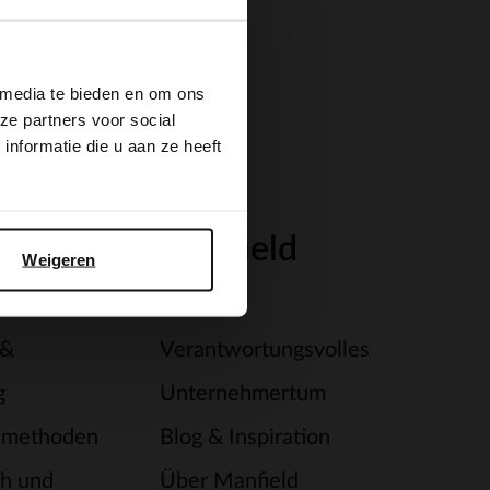
×
 media te bieden en om ons
ze partners voor social
nformatie die u aan ze heeft
ce
Manfield
Weigeren
Filialen
 &
Verantwortungsvolles
g
Unternehmertum
smethoden
Blog & Inspiration
h und
Über Manfield