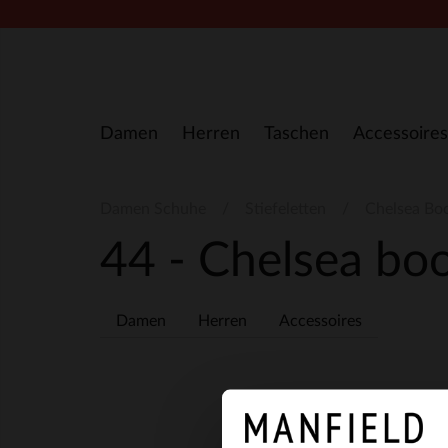
Zum Inhalt springen
Damen
Herren
Taschen
Accessoires
Damen Schuhe
Stiefeletten
Chelsea Bo
44 - Chelsea bo
Damen
Herren
Accessoires