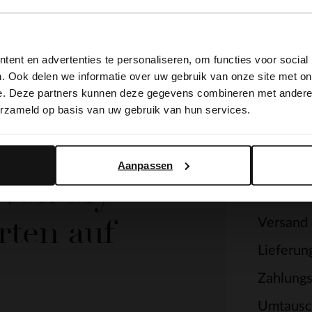
View this website in English?
ent en advertenties te personaliseren, om functies voor social
It looks like your language isn't Dutch. Would you like to
. Ook delen we informatie over uw gebruik van onze site met on
switch to English?
e. Deze partners kunnen deze gegevens combineren met andere i
erzameld op basis van uw gebruik van hun services.
Yes, switch to English
No, stay in Dutch
Servi
Aanpassen
e von My
Kontakt
rten auf
Versand
Lieferun
Zahlung
Umtausc