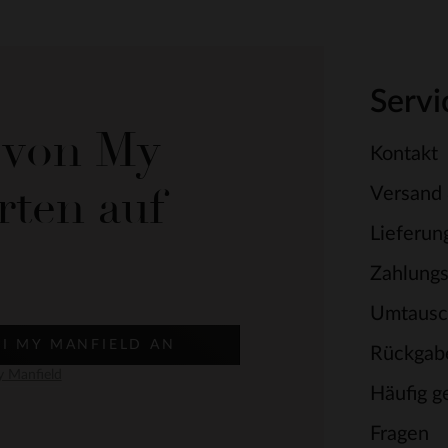
Servi
e von My
Kontakt
rten auf
Versand
Lieferun
Zahlung
Umtausc
EI MY MANFIELD AN
Rückgab
 Manfield
Häufig ge
Fragen