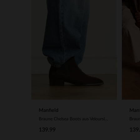
Manfield
Manf
Braune Chelsea Boots aus Veloursleder
Braun
139.99
139