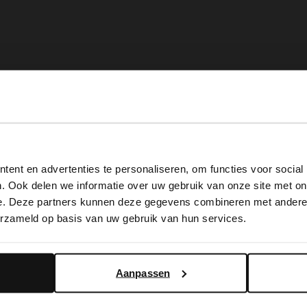
View this website in English?
ent en advertenties te personaliseren, om functies voor social
It looks like your language isn't Dutch. Would you like to
. Ook delen we informatie over uw gebruik van onze site met on
switch to English?
e. Deze partners kunnen deze gegevens combineren met andere i
erzameld op basis van uw gebruik van hun services.
Yes, switch to English
No, stay in Dutch
Aanpassen