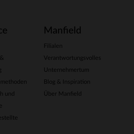
ce
Manfield
Filialen
 &
Verantwortungsvolles
g
Unternehmertum
smethoden
Blog & Inspiration
h und
Über Manfield
e
stellte