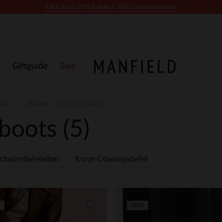
SALE bis zu 70 % Rabatt + 10% Extra kassenrabatt
Giftguide
Sale
ots
Braun - Chelsea boots
 boots
(5)
chnürstiefeletten
Kurze Cowboystiefel
NEW