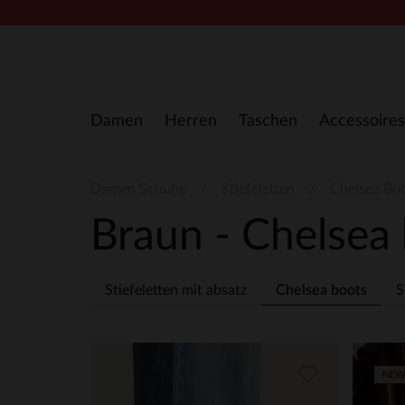
Zum Inhalt springen
Damen
Herren
Taschen
Accessoires
Damen Schuhe
Stiefeletten
Chelsea Bo
Braun - Chelsea
Stiefeletten mit absatz
Chelsea boots
S
NEW