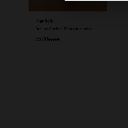
Manfield
Braune Chelsea Boots aus Leder
65.00
130.00