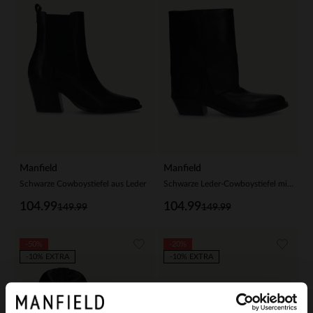
Manfield
Manfield
Schwarze Cowboystiefel aus Leder
Schwarze Leder-Cowboystiefel mit Umschlag
104.99
104.99
149.99
149.99
-50%
-20%
-10% EXTRA
-10% EXTRA