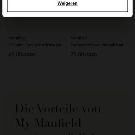
Weigeren
Manfield
Manfield
Schwarze Cowboystiefeletten aus Leder
Cowboystiefel aus Leder mit Pantherprint
65.00
75.00
130.00
150.00
Die Vorteile von
My Manfield