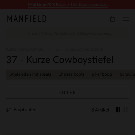
Zum Inhalt springen
SALE bis zu 70 % Rabatt + 10% Extra kassenrabatt
Kurze Cowboystiefel
37 - Kurze Cowboystiefel
37 - Kurze Cowboystiefel
Stiefeletten mit absatz
Chelsea boots
Biker boots
Schnürs
FILTER
Empfohlen
8 Artikel