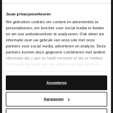
Jouw privacyvoorkeuren
We gebruiken cookies om content en advertenties te
personaliseren, om functies voor social media te bieden
×
en om ons websiteverkeer te analyseren. Ook delen we
View this website in English?
informatie over uw gebruik van onze site met onze
partners voor social media, adverteren en analyse. Deze
Manfield
Manfield
It looks like your language isn't Dutch. Would
partners kunnen deze gegevens combineren met andere
Schwarze Cowboystiefel aus Leder
Taupefarbene Veloursleder-Cowboystiefel mit Umschlag
you like to switch to English?
informatie die u aan ze heeft verstrekt of die ze hebben
80.00
119.99
160.00
149.99
verzameld op basis van uw gebruik van hun services.
Yes, switch to
No, stay in Dutch
-50%
-50%
English
-10% EXTRA
-10% EXTRA
Accepteren
Aanpassen