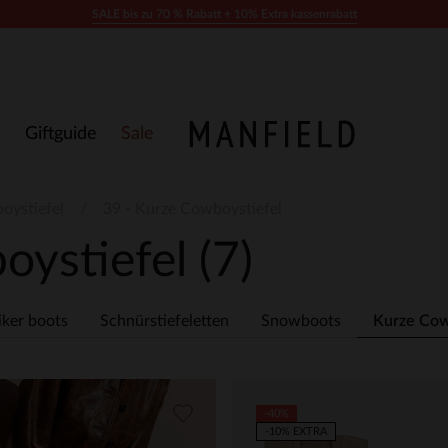
SALE bis zu 70 % Rabatt + 10% Extra kassenrabatt
Giftguide
Sale
oystiefel
39 - Kurze Cowboystiefel
oystiefel
(7)
iker boots
Schnürstiefeletten
Snowboots
Kurze Cow
-40%
-10% EXTRA