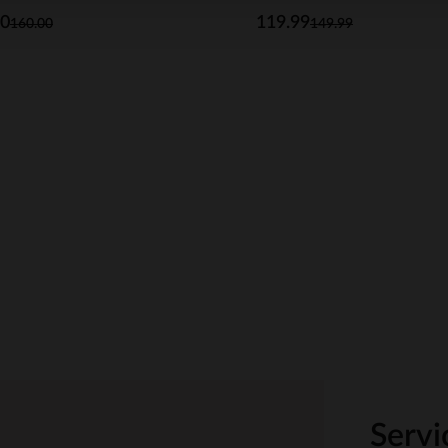
00
119.99
160.00
149.99
Servi