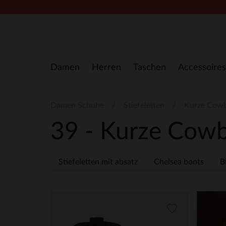
Zum Inhalt springen
Damen
Herren
Taschen
Accessoires
Damen Schuhe
Stiefeletten
Kurze Cowb
39 - Kurze Cowb
Stiefeletten mit absatz
Chelsea boots
B