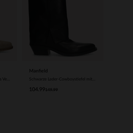
Manfield
Beigefarbene Cowboystiefel aus Veloursleder
Schwarze Leder-Cowboystiefel mit Umschlag
104.99
149.99