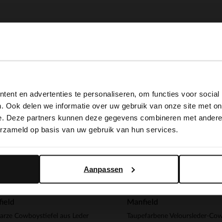
-20%
View this website in English?
 EXTRA
-10% EXTRA
ent en advertenties te personaliseren, om functies voor social
It looks like your language isn't Dutch. Would you like to
. Ook delen we informatie over uw gebruik van onze site met on
switch to English?
e. Deze partners kunnen deze gegevens combineren met andere i
erzameld op basis van uw gebruik van hun services.
Yes, switch to English
No, stay in Dutch
Aanpassen
ield
Manfield
rze Cowboystiefel aus Leder