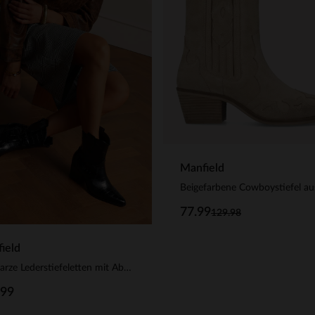
Manfield
77.99
129.98
ield
Schwarze Lederstiefeletten mit Absatz und Krokomuster
.99