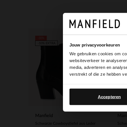
-30%
-50%
-10% EXTRA
-10%
Jouw privacyvoorkeuren
We gebruiken cookies om cont
websiteverkeer te analyseren
media, adverteren en analys
verstrekt of die ze hebben v
Accepteren
Manfield
Manf
Schwarze Cowboystiefel aus Leder
Schwa