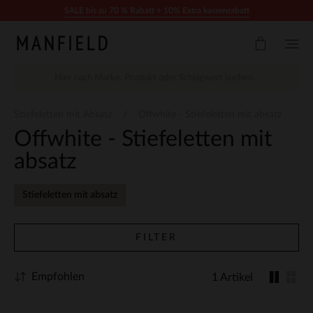
Zum Inhalt springen
SALE bis zu 70 % Rabatt + 10% Extra kassenrabatt
Stiefeletten mit Absatz
Offwhite - Stiefeletten mit absatz
Offwhite - Stiefeletten mit
absatz
Stiefeletten mit absatz
FILTER
Empfohlen
1 Artikel