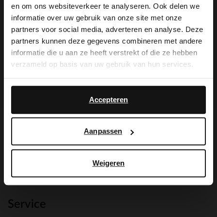
×
en om ons websiteverkeer te analyseren. Ook delen we
View this website in English?
informatie over uw gebruik van onze site met onze
partners voor social media, adverteren en analyse. Deze
It looks like your language isn't Dutch. Would
partners kunnen deze gegevens combineren met andere
you like to switch to English?
Die Vorteile von
informatie die u aan ze heeft verstrekt of die ze hebben
verzameld op basis van uw gebruik van hun services.
My Manfield
Yes, switch to
No, stay in Dutch
English
warten auf dich
Accepteren
Aanpassen
MELDE DICH JETZT BEI MY
MANFIELD AN
Mehr über My Manfield
Weigeren
Service