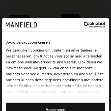
Jouw privacyvoorkeuren
We gebruiken cookies om content en advertenties te
personaliseren, om functies voor social media te bieden
×
en om ons websiteverkeer te analyseren. Ook delen we
View this website in English?
No Stress
No Stress
informatie over uw gebruik van onze site met onze
Schwarze Lederstiefeletten
Schwarze Lederstiefeletten mit Krokomuster
partners voor social media, adverteren en analyse. Deze
It looks like your language isn't Dutch. Would
129.99
129.99
partners kunnen deze gegevens combineren met andere
you like to switch to English?
informatie die u aan ze heeft verstrekt of die ze hebben
verzameld op basis van uw gebruik van hun services.
Yes, switch to
No, stay in Dutch
English
Accepteren