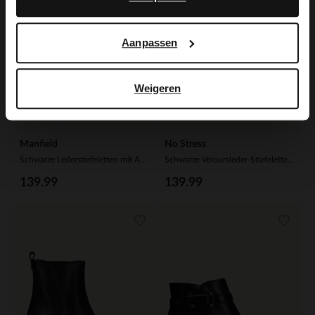
Aanpassen
Weigeren
Manfield
No Stress
Schwarze Lederstiefeletten mit Absatz
Schwarze Veloursleder-Stiefeletten mit Absatz
139.99
139.99