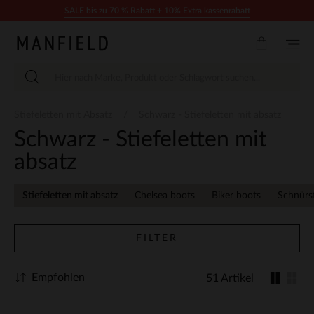
Zum Inhalt springen
SALE bis zu 70 % Rabatt + 10% Extra kassenrabatt
Stiefeletten mit Absatz
Schwarz - Stiefeletten mit absatz
Schwarz - Stiefeletten mit
absatz
Stiefeletten mit absatz
Chelsea boots
Biker boots
Schnürst
FILTER
Empfohlen
51 Artikel